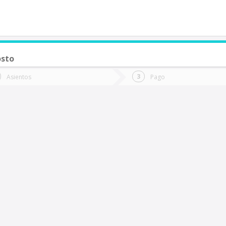
osto
de quieres ir?
Ida
Vuelta
Asientos
Pago
*
Fec
Villa la Angostura (Argentina)
Fecha
de
de
Vuel
Ida