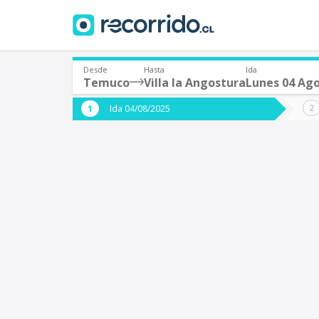
Desde
Hasta
Ida
Temuco
Villa la Angostura
Lunes 04 Ag
¿De dónde partes?
¿A dón
Ida 04/08/2025
*
*
Temuco
Origen
Destino