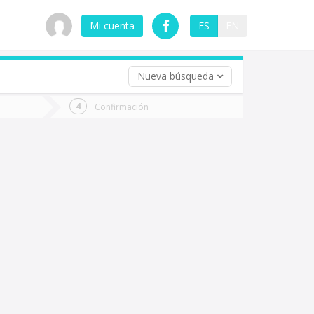
Mi cuenta
ES
EN
Nueva búsqueda
 (opcional)
Confirmación
ha
ta