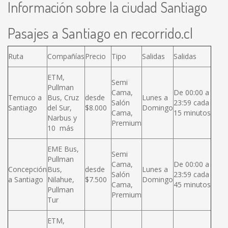
Información sobre la ciudad Santiago
Pasajes a Santiago en recorrido.cl
Ruta
Compañías
Precio
Tipo
Salidas
Salidas
ETM,
Semi
Pullman
Cama,
De 00:00 a
Temuco a
Bus, Cruz
desde
Lunes a
Salón
23:59 cada
Santiago
del Sur,
$8.000
Domingo
Cama,
15 minutos
Narbus y
Premium
10 más
EME Bus,
Semi
Pullman
Cama,
De 00:00 a
Concepción
Bus,
desde
Lunes a
Salón
23:59 cada
a Santiago
Nilahue,
$7.500
Domingo
Cama,
45 minutos
Pullman
Premium
Tur
ETM,