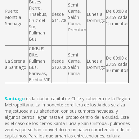
Buses
Semi
Fierro,
Puerto
Cama,
De 00:00 a
Thaebus,
desde
Lunes a
Montt a
Salón
23:59 cada
Cruz del
$11.700
Domingo
Santiago
Cama,
15 minutos
Sur,
Premium
Pullman
Bus
CIKBUS
Elité,
Semi
De 00:00 a
La Serena
Pullman
desde
Cama,
Lunes a
23:59 cada
a Santiago
Bus,
$12.000
Salón
Domingo
30 minutos
Paravias,
Cama
FIchtur VIP
Santiago
es la ciudad capital de Chile y cabecera de la Región
Metropolitana. La imponente cordillera de los Andes se alza
majestuosa a su alrededor, con sus cumbres nevadas, y
algunos cerros llegan hasta el propio centro de la ciudad. Este
es el caso de los cerros Santa Lucía y San Cristóbal, pulmones
verdes que se han convertido en un paseo característico de los
capitalinos. Para los que aman las entretenciones, cultura,