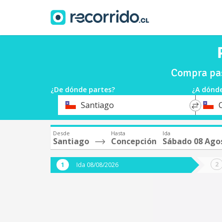
Compra pas
¿De dónde partes?
¿A dónde
*
*
Santiago
Origen
Destin
Desde
Hasta
Ida
Santiago
Concepción
Sábado 08 Ago
Ida 08/08/2026