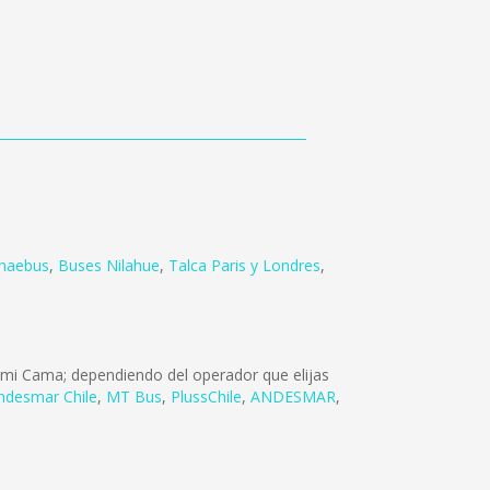
haebus
,
Buses Nilahue
,
Talca Paris y Londres
,
emi Cama; dependiendo del operador que elijas
ndesmar Chile
,
MT Bus
,
PlussChile
,
ANDESMAR
,