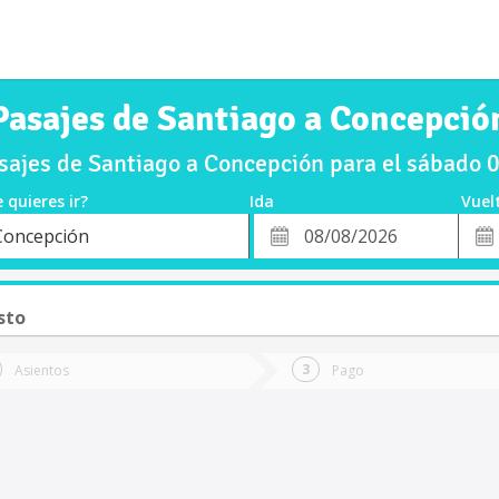
Pasajes de Santiago a Concepció
ajes de Santiago a Concepción para el sábado
 quieres ir?
Ida
Vuel
*
Fech
Concepción
o
Fecha
de
de
Vuel
Ida
sto
Asientos
Pago