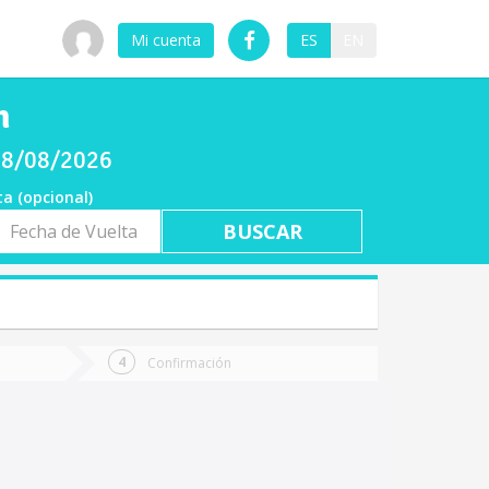
Mi cuenta
ES
EN
n
 08/08/2026
ta (opcional)
a
ta
Confirmación