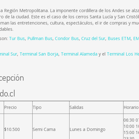
e la Región Metropolitana. La imponente cordillera de los Andes se a
ro de la ciudad. Este es el caso de los cerros Santa Lucía y San Cris
 aman las entretenciones, cultura, espectáculos, el ir de compras y mu
dables.
 son:
Tur Bus
,
Pullman Bus
,
Condor Bus
,
Cruz del Sur
,
Buses ETM
,
EM
minal Sur
,
Terminal San Borja
,
Terminal Alameda
y el
Terminal Los H
cepción
do.cl
Precio
Tipo
Salidas
Horario
06:30 0
10:00 1
$10.500
Semi Cama
Lunes a Domingo
15:00 1
23:30