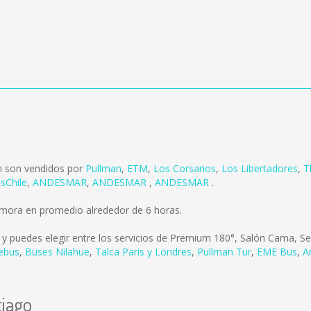
n son vendidos por
Pullman
,
ETM
,
Los Corsarios
,
Los Libertadores
,
T
sChile
,
ANDESMAR
,
ANDESMAR
,
ANDESMAR
.
emora en promedio alrededor de 6 horas.
y puedes elegir entre los servicios de Premium 180°, Salón Cama, S
ebus
,
Buses Nilahue
,
Talca Paris y Londres
,
Pullman Tur
,
EME Bus
,
A
tiago