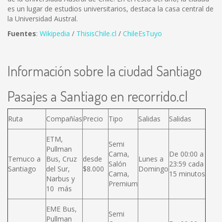
es un lugar de estudios universitarios, destaca la casa central de
la Universidad Austral.
Fuentes
:
Wikipedia
/
ThisisChile.cl
/
ChileEsTuyo
Información sobre la ciudad Santiago
Pasajes a Santiago en recorrido.cl
Ruta
Compañías
Precio
Tipo
Salidas
Salidas
ETM,
Semi
Pullman
Cama,
De 00:00 a
Temuco a
Bus, Cruz
desde
Lunes a
Salón
23:59 cada
Santiago
del Sur,
$8.000
Domingo
Cama,
15 minutos
Narbus y
Premium
10 más
EME Bus,
Semi
Pullman