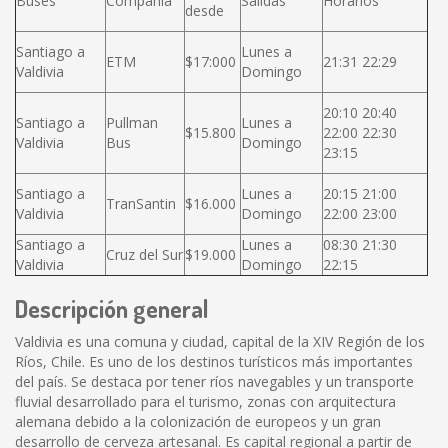
Buses
Compañía
Salidas
Horarios
desde
Santiago a
Lunes a
ETM
$17:000
21:31 22:29
Valdivia
Domingo
20:10 20:40
Santiago a
Pullman
Lunes a
$15.800
22:00 22:30
Valdivia
Bus
Domingo
23:15
Santiago a
Lunes a
20:15 21:00
TranSantin
$16.000
Valdivia
Domingo
22:00 23:00
Santiago a
Lunes a
08:30 21:30
Cruz del Sur
$19.000
Valdivia
Domingo
22:15
Descripción general
Valdivia es una comuna y ciudad, capital de la XIV Región de los
Ríos, Chile. Es uno de los destinos turísticos más importantes
del país. Se destaca por tener ríos navegables y un transporte
fluvial desarrollado para el turismo, zonas con arquitectura
alemana debido a la colonización de europeos y un gran
desarrollo de cerveza artesanal. Es capital regional a partir de