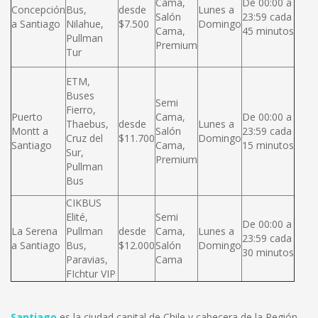
Cama,
De 00:00 a
Concepción
Bus,
desde
Lunes a
Salón
23:59 cada
a Santiago
Nilahue,
$7.500
Domingo
Cama,
45 minutos
Pullman
Premium
Tur
ETM,
Buses
Semi
Fierro,
Puerto
Cama,
De 00:00 a
Thaebus,
desde
Lunes a
Montt a
Salón
23:59 cada
Cruz del
$11.700
Domingo
Santiago
Cama,
15 minutos
Sur,
Premium
Pullman
Bus
CIKBUS
Elité,
Semi
De 00:00 a
La Serena
Pullman
desde
Cama,
Lunes a
23:59 cada
a Santiago
Bus,
$12.000
Salón
Domingo
30 minutos
Paravias,
Cama
FIchtur VIP
Santiago
es la ciudad capital de Chile y cabecera de la Región