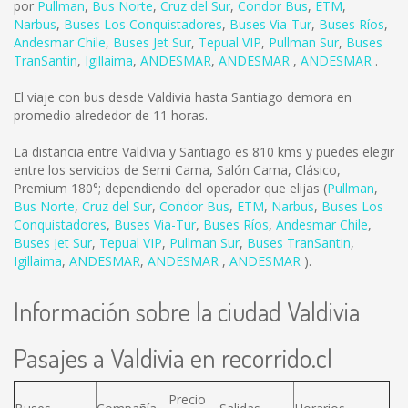
por
Pullman
,
Bus Norte
,
Cruz del Sur
,
Condor Bus
,
ETM
,
Narbus
,
Buses Los Conquistadores
,
Buses Via-Tur
,
Buses Ríos
,
Andesmar Chile
,
Buses Jet Sur
,
Tepual VIP
,
Pullman Sur
,
Buses
TranSantin
,
Igillaima
,
ANDESMAR
,
ANDESMAR
,
ANDESMAR
.
El viaje con bus desde Valdivia hasta Santiago demora en
promedio alrededor de 11 horas.
La distancia entre Valdivia y Santiago es
810 kms
y puedes elegir
entre los servicios de Semi Cama, Salón Cama, Clásico,
Premium 180°; dependiendo del operador que elijas (
Pullman
,
Bus Norte
,
Cruz del Sur
,
Condor Bus
,
ETM
,
Narbus
,
Buses Los
Conquistadores
,
Buses Via-Tur
,
Buses Ríos
,
Andesmar Chile
,
Buses Jet Sur
,
Tepual VIP
,
Pullman Sur
,
Buses TranSantin
,
Igillaima
,
ANDESMAR
,
ANDESMAR
,
ANDESMAR
).
Información sobre la ciudad Valdivia
Pasajes a Valdivia en recorrido.cl
Precio