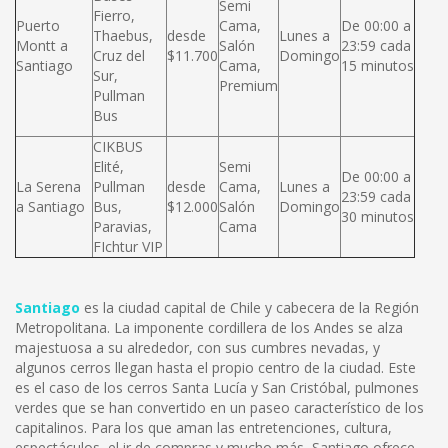
Semi
Fierro,
Puerto
Cama,
De 00:00 a
Thaebus,
desde
Lunes a
Montt a
Salón
23:59 cada
Cruz del
$11.700
Domingo
Santiago
Cama,
15 minutos
Sur,
Premium
Pullman
Bus
CIKBUS
Elité,
Semi
De 00:00 a
La Serena
Pullman
desde
Cama,
Lunes a
23:59 cada
a Santiago
Bus,
$12.000
Salón
Domingo
30 minutos
Paravias,
Cama
FIchtur VIP
Santiago
es la ciudad capital de Chile y cabecera de la Región
Metropolitana. La imponente cordillera de los Andes se alza
majestuosa a su alrededor, con sus cumbres nevadas, y
algunos cerros llegan hasta el propio centro de la ciudad. Este
es el caso de los cerros Santa Lucía y San Cristóbal, pulmones
verdes que se han convertido en un paseo característico de los
capitalinos. Para los que aman las entretenciones, cultura,
espectáculos, el ir de compras y mucho más, Santiago ofrece