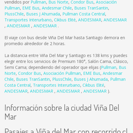
vendidos por
Pullman
,
Bus Norte
,
Condor Bus
,
Asociación
Pullman
,
EME Bus
,
Andesmar Chile
,
Buses TranSantin
,
PlussChile
,
Buses J Ahumada
,
Pullman Costa Central
,
Transportes Interurbano
,
Cikbus Elité
,
ANDESMAR
,
ANDESMAR
,
ANDESMAR
,
ANDESMAR
.
El viaje con bus desde Viña Del Mar hasta Santiago demora en
promedio alrededor de 2 horas.
La distancia entre Viña Del Mar y Santiago es
138 kms
y puedes
elegir entre los servicios de Premium 180°, Salón Cama, Clásico,
Semi Cama; dependiendo del operador que elijas (
Pullman
,
Bus
Norte
,
Condor Bus
,
Asociación Pullman
,
EME Bus
,
Andesmar
Chile
,
Buses TranSantin
,
PlussChile
,
Buses J Ahumada
,
Pullman
Costa Central
,
Transportes Interurbano
,
Cikbus Elité
,
ANDESMAR
,
ANDESMAR
,
ANDESMAR
,
ANDESMAR
).
Información sobre la ciudad Viña Del
Mar
Pasajes a Viña del Mar con recorrido.cl