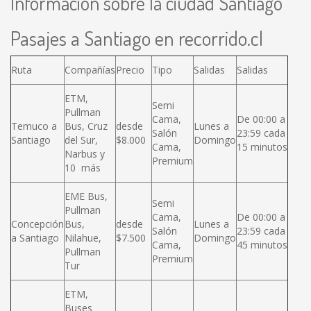
Información sobre la ciudad Santiago
Pasajes a Santiago en recorrido.cl
Ruta
Compañías
Precio
Tipo
Salidas
Salidas
ETM,
Semi
Pullman
Cama,
De 00:00 a
Temuco a
Bus, Cruz
desde
Lunes a
Salón
23:59 cada
Santiago
del Sur,
$8.000
Domingo
Cama,
15 minutos
Narbus y
Premium
10 más
EME Bus,
Semi
Pullman
Cama,
De 00:00 a
Concepción
Bus,
desde
Lunes a
Salón
23:59 cada
a Santiago
Nilahue,
$7.500
Domingo
Cama,
45 minutos
Pullman
Premium
Tur
ETM,
Buses