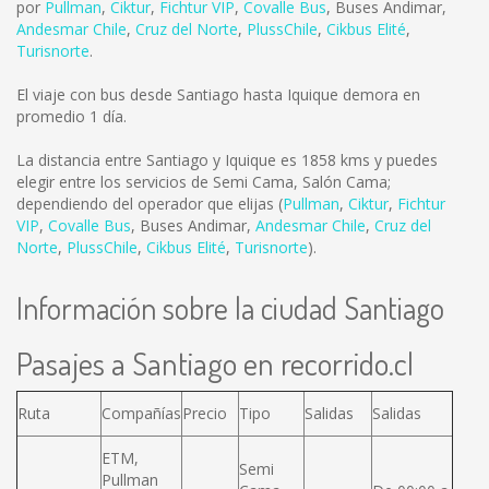
por
Pullman
,
Ciktur
,
Fichtur VIP
,
Covalle Bus
,
Buses Andimar
,
Andesmar Chile
,
Cruz del Norte
,
PlussChile
,
Cikbus Elité
,
Turisnorte
.
El viaje con bus desde Santiago hasta Iquique demora en
promedio 1 día.
La distancia entre Santiago y Iquique es
1858 kms
y puedes
elegir entre los servicios de Semi Cama, Salón Cama;
dependiendo del operador que elijas (
Pullman
,
Ciktur
,
Fichtur
VIP
,
Covalle Bus
,
Buses Andimar
,
Andesmar Chile
,
Cruz del
Norte
,
PlussChile
,
Cikbus Elité
,
Turisnorte
).
Información sobre la ciudad Santiago
Pasajes a Santiago en recorrido.cl
Ruta
Compañías
Precio
Tipo
Salidas
Salidas
ETM,
Semi
Pullman