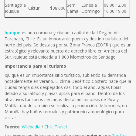
Santiago a
Semi
Lunes a
08:00 12:00
Ciktur
$38.000
Iquique
Cama
Domingo
16:00 19:00
Iquique
es una comuna y ciudad, capital de la I Región de
Tarapacá, Chile. Es un importante puerto y destino turístico del
norte del país. Se destaca por su Zona Franca (ZOFRI) que es un
estratégico y relevante puerto de derecho libre en América del
Sur. Iquique está ubicada a 1.800 kilometros de Santiago.
Importancia para el turismo
Iquique es un importante sitio turístico, subiendo su demanda
notablemente en verano. El clima Desértico Costero hace que la
ciudad tenga días despejados casi todo el año, aguas tibias
debido a su latitud y playas aptas para el baño. Dentro de los
atractivos turísticos cercanos destacan los oasis de Pica y
Matilla, donde también se realiza la producción de limones; en
Mamiña hay baños termales y patrimonio arqueológico para
visitar.
Fuente
:
Wikipedia
/
Chile.Travel
Las empresas de buses que salen desde
Iquique
son:
Tur Bus
,