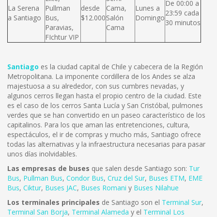
De 00:00 a
La Serena
Pullman
desde
Cama,
Lunes a
23:59 cada
a Santiago
Bus,
$12.000
Salón
Domingo
30 minutos
Paravias,
Cama
FIchtur VIP
Santiago
es la ciudad capital de Chile y cabecera de la Región
Metropolitana. La imponente cordillera de los Andes se alza
majestuosa a su alrededor, con sus cumbres nevadas, y
algunos cerros llegan hasta el propio centro de la ciudad. Este
es el caso de los cerros Santa Lucía y San Cristóbal, pulmones
verdes que se han convertido en un paseo característico de los
capitalinos. Para los que aman las entretenciones, cultura,
espectáculos, el ir de compras y mucho más, Santiago ofrece
todas las alternativas y la infraestructura necesarias para pasar
unos días inolvidables.
Las empresas de buses
que salen desde Santiago son:
Tur
Bus
,
Pullman Bus
,
Condor Bus
,
Cruz del Sur
,
Buses ETM
,
EME
Bus
,
Ciktur
,
Buses JAC
,
Buses Romani
y
Buses Nilahue
Los terminales principales
de Santiago son el
Terminal Sur
,
Terminal San Borja
,
Terminal Alameda
y el
Terminal Los