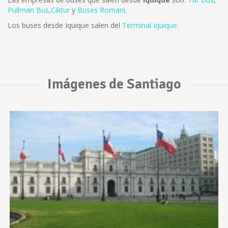
Pullman Bus
,
Ciktur
y
Buses Romani
.
Los buses desde Iquique salen del
Terminal Iquique
.
Imágenes de Santiago