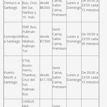
Cama,
De 00:00 a
Temuco a
Bus, Cruz
desde
Lunes a
Salón
23:59 cada
Santiago
del Sur,
$8.000
Domingo
Cama,
15 minutos
Narbus y
Premium
10 más
EME Bus,
Semi
Pullman
Cama,
De 00:00 a
Concepción
Bus,
desde
Lunes a
Salón
23:59 cada
a Santiago
Nilahue,
$7.500
Domingo
Cama,
45 minutos
Pullman
Premium
Tur
ETM,
Buses
Semi
Fierro,
Puerto
Cama,
De 00:00 a
Thaebus,
desde
Lunes a
Montt a
Salón
23:59 cada
Cruz del
$11.700
Domingo
Santiago
Cama,
15 minutos
Sur,
Premium
Pullman
Bus
CIKBUS
Elité,
Semi