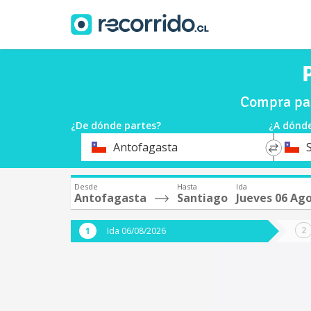
Compra pas
¿De dónde partes?
¿A dónde
*
*
Antofagasta
Origen
Destin
Desde
Hasta
Ida
Antofagasta
Santiago
Jueves 06 Ag
Ida 06/08/2026