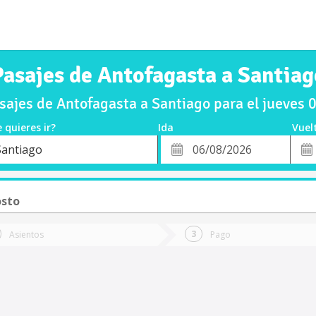
Pasajes de Antofagasta a Santiag
ajes de Antofagasta a Santiago para el jueves
 quieres ir?
Ida
Vuel
*
Fech
Santiago
o
Fecha
de
de
Vuel
Ida
osto
Asientos
Pago