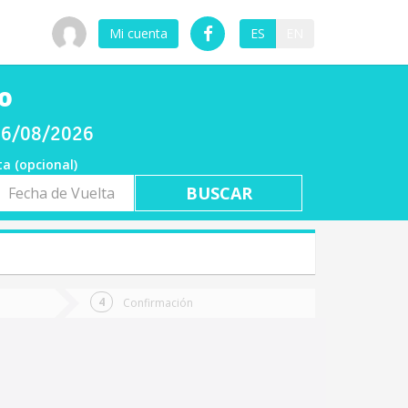
Mi cuenta
ES
EN
o
 06/08/2026
ta (opcional)
a
ta
Confirmación