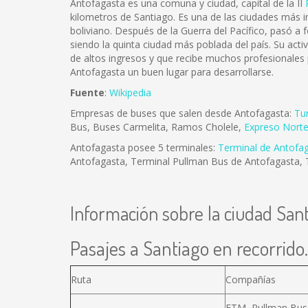
Antofagasta es una comuna y ciudad, capital de la II
kilometros de Santiago. Es una de las ciudades más im
boliviano. Después de la Guerra del Pacífico, pasó a 
siendo la quinta ciudad más poblada del país. Su act
de altos ingresos y que recibe muchos profesionales
Antofagasta un buen lugar para desarrollarse.
Fuente
:
Wikipedia
Empresas de buses que salen desde Antofagasta:
Tu
Bus, Buses Carmelita, Ramos Cholele,
Expreso Nort
Antofagasta posee 5 terminales:
Terminal de Antofa
Antofagasta, Terminal Pullman Bus de Antofagasta, 
Información sobre la ciudad San
Pasajes a Santiago en recorrido.
Ruta
Compañías
ETM, Pullman Bus