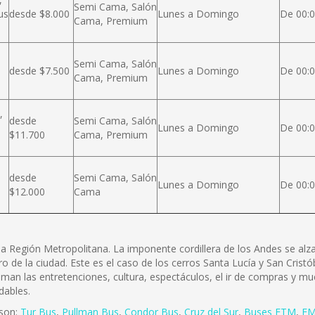
Semi Cama, Salón
us
desde $8.000
Lunes a Domingo
De 00:0
Cama, Premium
Semi Cama, Salón
desde $7.500
Lunes a Domingo
De 00:0
Cama, Premium
,
desde
Semi Cama, Salón
Lunes a Domingo
De 00:0
$11.700
Cama, Premium
desde
Semi Cama, Salón
Lunes a Domingo
De 00:0
$12.000
Cama
e la Región Metropolitana. La imponente cordillera de los Andes se a
ro de la ciudad. Este es el caso de los cerros Santa Lucía y San Cris
 aman las entretenciones, cultura, espectáculos, el ir de compras y mu
dables.
 son:
Tur Bus
,
Pullman Bus
,
Condor Bus
,
Cruz del Sur
,
Buses ETM
,
EM