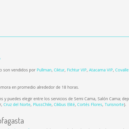
o
go son vendidos por
Pullman
,
Ciktur
,
Fichtur VIP
,
Atacama VIP
,
Covall
demora en promedio alrededor de 18 horas.
ms
y puedes elegir entre los servicios de Semi Cama, Salón Cama; dep
r
,
Cruz del Norte
,
PlussChile
,
Cikbus Elité
,
Cortés Flores
,
Turisnorte
).
ofagasta