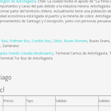
Región de Antofagasta
, Chile. La ciudad recibe el apodo de “La Perla
portantes y caras del país debido a la industria minera. Antofagasta
formar parte del territorio chileno. Actualmente tiene una población
ividad económica está ligada al puerto y la minería de cobre. Antofa
 provenientes de Santiago y Concepción, junto con personas peruanas
r Bus
,
Pullman Bus
,
Condor Bus
,
Ciktur
,
Buses Romani
, Buses Evans
e
, Zambrano
gasta Oviedo Cavada (Rodoviario)
, Terminal Camus de Antofagasta, T
Terminal Tur Bus de Antofagasta
tiago
cl
Precio
Tipo
Salidas
Salidas
,