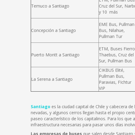
Temuco a Santiago
Cruz del Sur, Narb
y 10 más
EME Bus, Pullman
Concepción a Santiago
Bus, Nilahue,
Pullman Tur
ETM, Buses Fierro
Puerto Montt a Santiago
Thaebus, Cruz del
Sur, Pullman Bus
CIKBUS Elité,
Pullman Bus,
La Serena a Santiago
Paravias, FIchtur
VIP
Santiago
es la ciudad capital de Chile y cabecera d
nevadas, y algunos cerros llegan hasta el propio cent
paseo característico de los capitalinos. Para los que
infraestructura necesarias para pasar unos días inolvi
Las empresas de buses
que salen desde Santiago