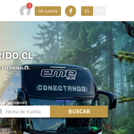
Mi cuenta
ES
EN
RIDO.CL
 Y TERMINALES.
ta (opcional)
cha
lta