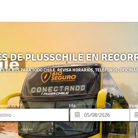
S DE PLUSSCHILE EN RECOR
S DE BUS PARA TODO CHILE. REVISA HORARIOS, TELÉFONOS, OFICINAS
quieres ir?
Ida
Vuel
*
Fe
Fecha
de
de
Vue
Ida