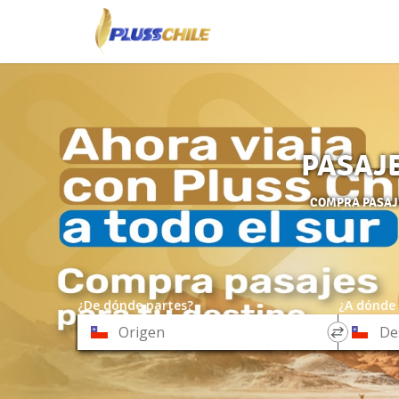
PASAJE
COMPRA PASAJE
¿De dónde partes?
¿A dónde 
*
*
Origen
Destino