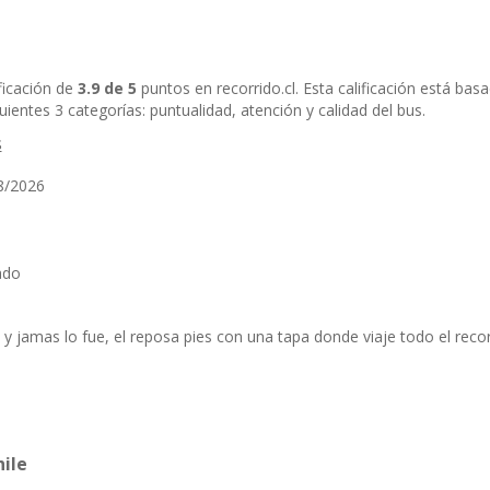
ficación de
3.9 de 5
puntos en recorrido.cl. Esta calificación está ba
ientes 3 categorías: puntualidad, atención y calidad del bus.
s
8/2026
ado
y jamas lo fue, el reposa pies con una tapa donde viaje todo el reco
ile