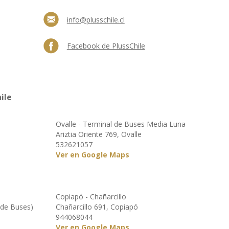
info@plusschile.cl
Facebook de PlussChile
ile
Ovalle - Terminal de Buses Media Luna
Ariztia Oriente 769, Ovalle
532621057
Ver en Google Maps
Copiapó - Chañarcillo
 de Buses)
Chañarcillo 691, Copiapó
944068044
Ver en Google Maps