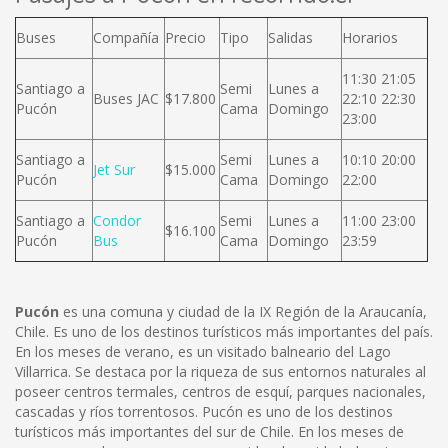
Buses
Compañía
Precio
Tipo
Salidas
Horarios
11:30 21:05
Santiago a
Semi
Lunes a
Buses JAC
$17.800
22:10 22:30
Pucón
Cama
Domingo
23:00
Santiago a
Semi
Lunes a
10:10 20:00
Jet Sur
$15.000
Pucón
Cama
Domingo
22:00
Santiago a
Condor
Semi
Lunes a
11:00 23:00
$16.100
Pucón
Bus
Cama
Domingo
23:59
Pucón
es una comuna y ciudad de la IX Región de la Araucanía,
Chile. Es uno de los destinos turísticos más importantes del país.
En los meses de verano, es un visitado balneario del Lago
Villarrica. Se destaca por la riqueza de sus entornos naturales al
poseer centros termales, centros de esquí, parques nacionales,
cascadas y ríos torrentosos.
Pucón es uno de los destinos
turísticos más importantes del sur de Chile. En los meses de