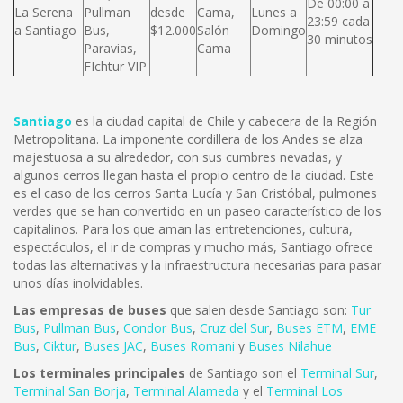
De 00:00 a
La Serena
Pullman
desde
Cama,
Lunes a
23:59 cada
a Santiago
Bus,
$12.000
Salón
Domingo
30 minutos
Paravias,
Cama
FIchtur VIP
Santiago
es la ciudad capital de Chile y cabecera de la Región
Metropolitana. La imponente cordillera de los Andes se alza
majestuosa a su alrededor, con sus cumbres nevadas, y
algunos cerros llegan hasta el propio centro de la ciudad. Este
es el caso de los cerros Santa Lucía y San Cristóbal, pulmones
verdes que se han convertido en un paseo característico de los
capitalinos. Para los que aman las entretenciones, cultura,
espectáculos, el ir de compras y mucho más, Santiago ofrece
todas las alternativas y la infraestructura necesarias para pasar
unos días inolvidables.
Las empresas de buses
que salen desde Santiago son:
Tur
Bus
,
Pullman Bus
,
Condor Bus
,
Cruz del Sur
,
Buses ETM
,
EME
Bus
,
Ciktur
,
Buses JAC
,
Buses Romani
y
Buses Nilahue
Los terminales principales
de Santiago son el
Terminal Sur
,
Terminal San Borja
,
Terminal Alameda
y el
Terminal Los