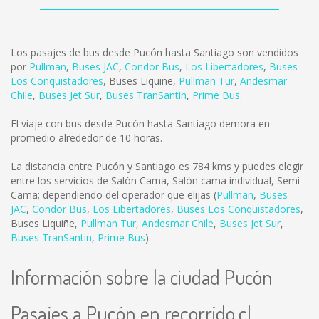
Los pasajes de bus desde Pucón hasta Santiago son vendidos
por
Pullman
,
Buses JAC
,
Condor Bus
,
Los Libertadores
,
Buses
Los Conquistadores
,
Buses Liquiñe
,
Pullman Tur
,
Andesmar
Chile
,
Buses Jet Sur
,
Buses TranSantin
,
Prime Bus
.
El viaje con bus desde Pucón hasta Santiago demora en
promedio alrededor de 10 horas.
La distancia entre Pucón y Santiago es
784 kms
y puedes elegir
entre los servicios de Salón Cama, Salón cama individual, Semi
Cama; dependiendo del operador que elijas (
Pullman
,
Buses
JAC
,
Condor Bus
,
Los Libertadores
,
Buses Los Conquistadores
,
Buses Liquiñe
,
Pullman Tur
,
Andesmar Chile
,
Buses Jet Sur
,
Buses TranSantin
,
Prime Bus
).
Información sobre la ciudad Pucón
Pasajes a Pucón en recorrido.cl