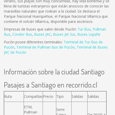
verano, sus playas son muy concurridas, hay vida bohemia y se
llena de turistas extranjeros que están ansiosos de conocer las
maravillas naturales que rodean a la ciudad. Se destaca el
Parque Nacional Huerquehue, el Parque Nacional Villarrica que
contiene el volcán Villarrica, disponible para ascensos.
Empresas de buses que salen desde Pucón:
Tur Bus
,
Pullman
Bus
,
Condor Bus
,
Buses JAC
,
Buses Jet Sur
,
Buses Liquiñe
Pucón posee diferentes terminales:
Terminal de Tur Bus de
Pucón
,
Terminal de Pullman Bus de Pucón
,
Terminal de Buses
JAC de Pucón
Información sobre la ciudad Santiago
Pasajes a Santiago en recorrido.cl
Ruta
Compañías
Precio
Tipo
Salidas
Salidas
ETM,
Semi
Pullman
Cama,
De 00:00 a