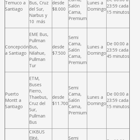
Temuco a
Bus, Cruz
desde
Lunes a
Salón
23:59 cada
Santiago
del Sur,
$8.000
Domingo
Cama,
15 minutos
Narbus y
Premium
10 más
EME Bus,
Semi
Pullman
Cama,
De 00:00 a
Concepción
Bus,
desde
Lunes a
Salón
23:59 cada
a Santiago
Nilahue,
$7.500
Domingo
Cama,
45 minutos
Pullman
Premium
Tur
ETM,
Buses
Semi
Fierro,
Puerto
Cama,
De 00:00 a
Thaebus,
desde
Lunes a
Montt a
Salón
23:59 cada
Cruz del
$11.700
Domingo
Santiago
Cama,
15 minutos
Sur,
Premium
Pullman
Bus
CIKBUS
Elité,
Semi