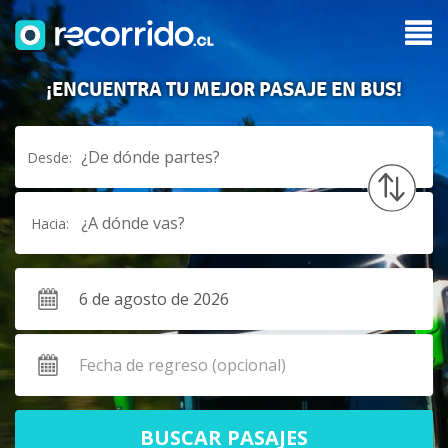
¡ENCUENTRA TU MEJOR PASAJE EN BUS!
¿De dónde partes?
Desde:
¿A dónde vas?
Hacia:
BUSCAR PASAJES