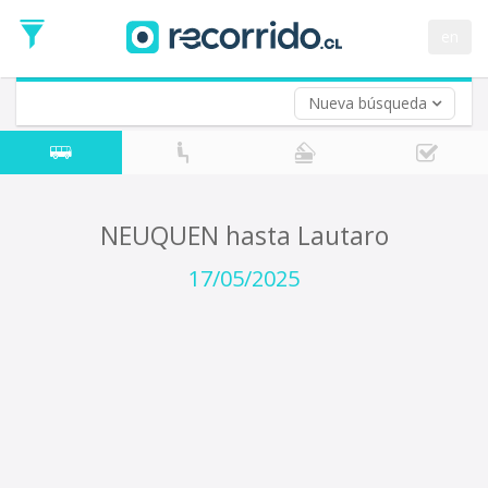
Fecha
de
en
Vuelta (opcional)
Ida
Fecha
de
Nueva búsqueda
Vuelta
NEUQUEN hasta Lautaro
17/05/2025