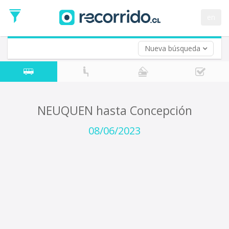
Fecha
de
en
Vuelta (opcional)
Ida
Fecha
de
Nueva búsqueda
Vuelta
NEUQUEN hasta Concepción
08/06/2023