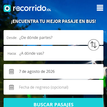
¡ENCUENTRA TU MEJOR PASAJE EN BUS!
¿De dónde partes?
Desde:
¿A dónde vas?
Hacia:
BUSCAR PASAJES