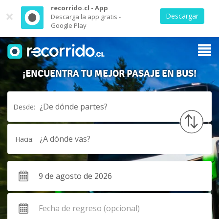
recorrido.cl - App
×
Descargar
Descarga la app gratis -
Google Play
¡ENCUENTRA TU MEJOR PASAJE EN BUS!
¿De dónde partes?
Desde:
¿A dónde vas?
Hacia: