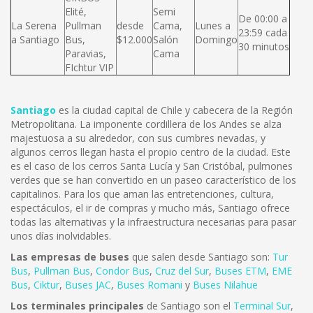
Elité,
Semi
De 00:00 a
La Serena
Pullman
desde
Cama,
Lunes a
23:59 cada
a Santiago
Bus,
$12.000
Salón
Domingo
30 minutos
Paravias,
Cama
FIchtur VIP
Santiago
es la ciudad capital de Chile y cabecera de la Región
Metropolitana. La imponente cordillera de los Andes se alza
majestuosa a su alrededor, con sus cumbres nevadas, y
algunos cerros llegan hasta el propio centro de la ciudad. Este
es el caso de los cerros Santa Lucía y San Cristóbal, pulmones
verdes que se han convertido en un paseo característico de los
capitalinos. Para los que aman las entretenciones, cultura,
espectáculos, el ir de compras y mucho más, Santiago ofrece
todas las alternativas y la infraestructura necesarias para pasar
unos días inolvidables.
Las empresas de buses
que salen desde Santiago son:
Tur
Bus
,
Pullman Bus
,
Condor Bus
,
Cruz del Sur
,
Buses ETM
,
EME
Bus
,
Ciktur
,
Buses JAC
,
Buses Romani
y
Buses Nilahue
Los terminales principales
de Santiago son el
Terminal Sur
,