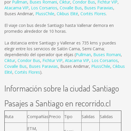
por
Pullman
,
Buses Romani
,
Ciktur
,
Condor Bus
,
Fichtur VIP
,
Atacama VIP
,
Los Corsarios
,
Covalle Bus
,
Buses Paravias
,
Buses Andimar
,
PlussChile
,
Cikbus Elité
,
Cortés Flores
.
El viaje con bus desde Santiago hasta Vallenar demora en
promedio alrededor de 10 horas.
La distancia entre Santiago y Vallenar es
735 kms
y puedes
elegir entre los servicios de Salón Cama, Semi Cama;
dependiendo del operador que elijas (
Pullman
,
Buses Romani
,
Ciktur
,
Condor Bus
,
Fichtur VIP
,
Atacama VIP
,
Los Corsarios
,
Covalle Bus
,
Buses Paravias
,
Buses Andimar
,
PlussChile
,
Cikbus
Elité
,
Cortés Flores
).
Información sobre la ciudad Santiago
Pasajes a Santiago en recorrido.cl
Ruta
Compañías
Precio
Tipo
Salidas
Salidas
ETM,