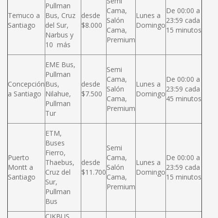
Semi
Pullman
Cama,
De 00:00 a
Temuco a
Bus, Cruz
desde
Lunes a
Salón
23:59 cada
Santiago
del Sur,
$8.000
Domingo
Cama,
15 minutos
Narbus y
Premium
10 más
EME Bus,
Semi
Pullman
Cama,
De 00:00 a
Concepción
Bus,
desde
Lunes a
Salón
23:59 cada
a Santiago
Nilahue,
$7.500
Domingo
Cama,
45 minutos
Pullman
Premium
Tur
ETM,
Buses
Semi
Fierro,
Puerto
Cama,
De 00:00 a
Thaebus,
desde
Lunes a
Montt a
Salón
23:59 cada
Cruz del
$11.700
Domingo
Santiago
Cama,
15 minutos
Sur,
Premium
Pullman
Bus
CIKBUS