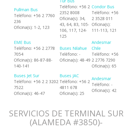
Tur Bus
Teléfono: +56 2
Condor Bus
Pullman Bus
2352 8008
Teléfono: +56
Teléfono: +56 2 7760
Oficina(s): 34,
2 3528 011
236
43, 64, 83, 105-
Oficina(s):
Oficina(s): 1-2, 123
106, 117, 124-
111-113, 121
125
EME Bus
Andesmar
Teléfono: +56 2 2778
Buses Nilahue
Chile
7054
Teléfono: -
Teléfono: +56
Oficina(s): 86-87-88-
Oficina(s): 48-49
2 2776 7290
140-141
Oficina(s): 65
Buses Jet Sur
Buses JAC
Andesmar
Teléfono: +56 2 2 3202
Teléfono: +56 2
Teléfono: -
7522
4811 678
Oficina(s): 42
Oficina(s): 46-47
Oficina(s): 25
SERVICIOS DE TERMINAL SUR
(ALAMEDA #3850)-