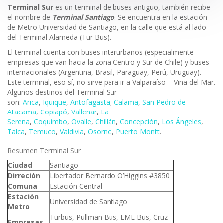
Terminal Sur
es un terminal de buses antiguo, también recibe
el nombre de
Terminal Santiago
. Se encuentra en la estación
de Metro Universidad de Santiago, en la calle que está al lado
del Terminal Alameda (Tur Bus).
El terminal cuenta con buses interurbanos (especialmente
empresas que van hacia la zona Centro y Sur de Chile) y buses
internacionales (Argentina, Brasil, Paraguay, Perú, Uruguay).
Este terminal, eso sí, no sirve para ir a Valparaíso – Viña del Mar.
Algunos destinos del Terminal Sur
son:
Arica
,
Iquique
,
Antofagasta
,
Calama
,
San Pedro de
Atacama
,
Copiapó
,
Vallenar
,
La
Serena
,
Coquimbo
,
Ovalle
,
Chillán
,
Concepción
,
Los Ángeles
,
Talca
,
Temuco
,
Valdivia
,
Osorno
,
Puerto Montt
.
Resumen Terminal Sur
Ciudad
Santiago
Dirreción
Libertador Bernardo O’Higgins #3850
Comuna
Estación Central
Estación
Universidad de Santiago
Metro
Turbus, Pullman Bus, EME Bus, Cruz
Empresas