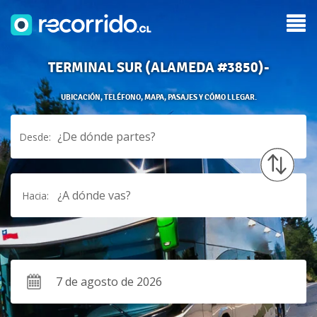
TERMINAL SUR (ALAMEDA #3850)-
UBICACIÓN, TELÉFONO, MAPA, PASAJES Y CÓMO LLEGAR.
¿De dónde partes?
Desde:
¿A dónde vas?
Hacia: