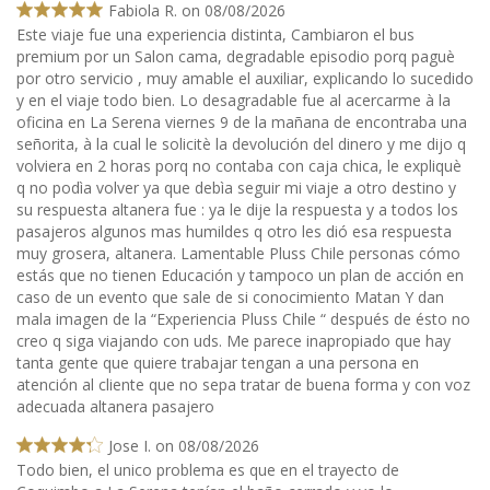
Fabiola R. on 08/08/2026
Este viaje fue una experiencia distinta, Cambiaron el bus
premium por un Salon cama, degradable episodio porq paguè
por otro servicio , muy amable el auxiliar, explicando lo sucedido
y en el viaje todo bien. Lo desagradable fue al acercarme à la
oficina en La Serena viernes 9 de la mañana de encontraba una
señorita, à la cual le solicitè la devolución del dinero y me dijo q
volviera en 2 horas porq no contaba con caja chica, le expliquè
q no podìa volver ya que debìa seguir mi viaje a otro destino y
su respuesta altanera fue : ya le dije la respuesta y a todos los
pasajeros algunos mas humildes q otro les dió esa respuesta
muy grosera, altanera. Lamentable Pluss Chile personas cómo
estás que no tienen Educación y tampoco un plan de acción en
caso de un evento que sale de si conocimiento Matan Y dan
mala imagen de la “Experiencia Pluss Chile “ después de ésto no
creo q siga viajando con uds. Me parece inapropiado que hay
tanta gente que quiere trabajar tengan a una persona en
atención al cliente que no sepa tratar de buena forma y con voz
adecuada altanera pasajero
Jose I. on 08/08/2026
Todo bien, el unico problema es que en el trayecto de