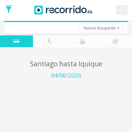
Fecha
de
en
Vuelta (opcional)
Ida
Fecha
de
Nueva búsqueda
Vuelta
Santiago hasta Iquique
04/06/2026