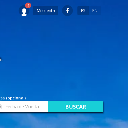
Mi cuenta
ES
EN
S.
ta (opcional)
cha
lta