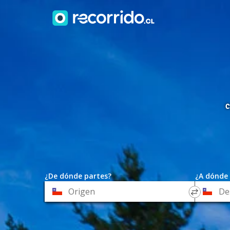
C
¿De dónde partes?
¿A dónde 
*
*
Origen
Destino