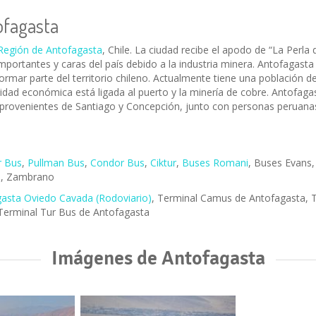
ofagasta
Región de Antofagasta
, Chile. La ciudad recibe el apodo de “La Perla
portantes y caras del país debido a la industria minera. Antofagasta
formar parte del territorio chileno. Actualmente tiene una población
ividad económica está ligada al puerto y la minería de cobre. Antofa
 provenientes de Santiago y Concepción, junto con personas peruanas
r Bus
,
Pullman Bus
,
Condor Bus
,
Ciktur
,
Buses Romani
, Buses Evans
e
, Zambrano
gasta Oviedo Cavada (Rodoviario)
, Terminal Camus de Antofagasta, T
Terminal Tur Bus de Antofagasta
Imágenes de Antofagasta