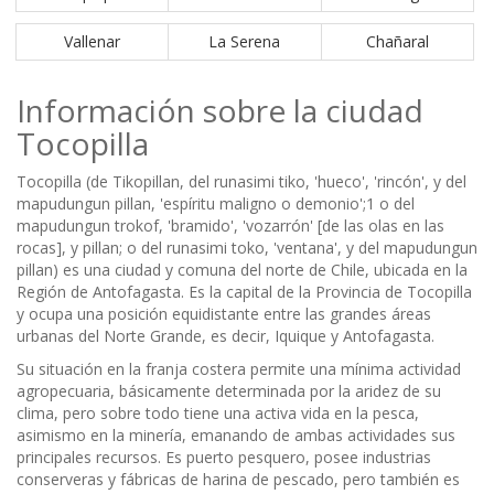
Vallenar
La Serena
Chañaral
Información sobre la ciudad
Tocopilla
Tocopilla (de Tikopillan, del runasimi tiko, 'hueco', 'rincón', y del
mapudungun pillan, 'espíritu maligno o demonio';1 o del
mapudungun trokof, 'bramido', 'vozarrón' [de las olas en las
rocas], y pillan; o del runasimi toko, 'ventana', y del mapudungun
pillan) es una ciudad y comuna del norte de Chile, ubicada en la
Región de Antofagasta. Es la capital de la Provincia de Tocopilla
y ocupa una posición equidistante entre las grandes áreas
urbanas del Norte Grande, es decir, Iquique y Antofagasta.
Su situación en la franja costera permite una mínima actividad
agropecuaria, básicamente determinada por la aridez de su
clima, pero sobre todo tiene una activa vida en la pesca,
asimismo en la minería, emanando de ambas actividades sus
principales recursos. Es puerto pesquero, posee industrias
conserveras y fábricas de harina de pescado, pero también es