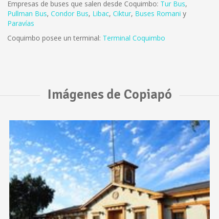
Empresas de buses que salen desde Coquimbo:
Tur Bus
,
Pullman Bus
,
Condor Bus
,
L
ibac
,
Ciktur
,
Buses Romani
y
Paravías
Coquimbo posee un terminal:
Terminal Coquimbo
Imágenes de Copiapó