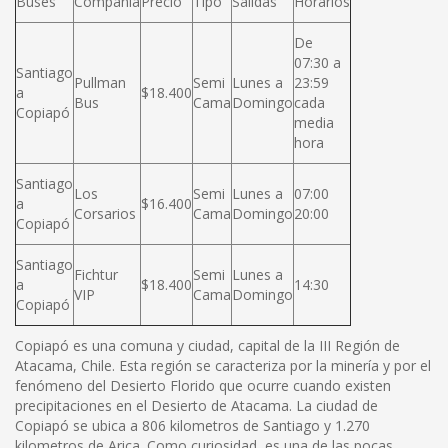
Buses
Compañía
Precio
Tipo
Salidas
Horarios
De
07:30 a
Santiago
Pullman
Semi
Lunes a
23:59
a
$18.400
Bus
Cama
Domingo
cada
Copiapó
media
hora
Santiago
Los
Semi
Lunes a
07:00
a
$16.400
Corsarios
Cama
Domingo
20:00
Copiapó
Santiago
Fichtur
Semi
Lunes a
a
$18.400
14:30
VIP
Cama
Domingo
Copiapó
Copiapó es una comuna y ciudad, capital de la III Región de
Atacama, Chile. Esta región se caracteriza por la minería y por el
fenómeno del Desierto Florido que ocurre cuando existen
precipitaciones en el Desierto de Atacama. La ciudad de
Copiapó se ubica a 806 kilometros de Santiago y 1.270
kilometros de Arica. Como curiosidad, es una de las pocas