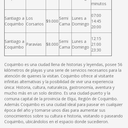
minutos
07:00
Santiago a
Los
Semi
Lunes a
$9.000
14:45
Coquimbo
Corsarios
Cama
Domingo
20:00
12:15
Santiago a
Semi
Lunes a
Paravias
$8.000
21:00
Coquimbo
Cama
Domingo
23:30
Coquimbo es una ciudad llena de historias y leyendas, posee 56
kilómetros de playas y una serie de servicios necesarios para la
atención de quienes la visitan. Coquimbo ofrece al visitante
infinitas alternativas y la posibilidad de vivir una experiencia
única: Historia, cultura, naturaleza, gastronomía, aventura y
mucho más en un solo destino. Es una ciudad-puerto y la
comuna capital de la provincia de Elqui, Región de Coquimbo.
Además Coquimbo es una ciudad ideal para pasear en cualquier
época del año y tomarse unos días para aumentar sus
conocimientos sobre su cultura e historia, visitando o paseando
Coquimbo, ubicándolos en el espacio donde sucedieron.