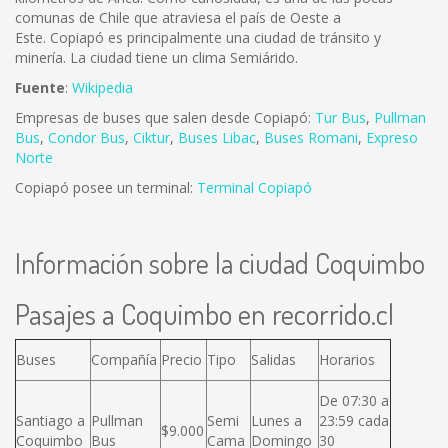
comunas de Chile que atraviesa el país de Oeste a
Este. Copiapó es principalmente una ciudad de tránsito y
minería. La ciudad tiene un clima Semiárido.
Fuente
:
Wikipedia
Empresas de buses que salen desde Copiapó:
Tur Bus
,
Pullman
Bus
,
Condor Bus
,
Ciktur
,
Buses Libac
,
Buses Romani
,
Expreso
Norte
Copiapó posee un terminal:
Terminal Copiapó
Información sobre la ciudad Coquimbo
Pasajes a Coquimbo en recorrido.cl
Buses
Compañía
Precio
Tipo
Salidas
Horarios
De 07:30 a
Santiago a
Pullman
Semi
Lunes a
23:59 cada
$9.000
Coquimbo
Bus
Cama
Domingo
30