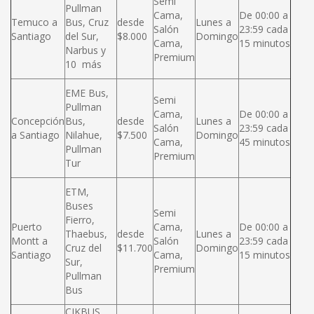
Semi
Pullman
Cama,
De 00:00 a
Temuco a
Bus, Cruz
desde
Lunes a
Salón
23:59 cada
Santiago
del Sur,
$8.000
Domingo
Cama,
15 minutos
Narbus y
Premium
10 más
EME Bus,
Semi
Pullman
Cama,
De 00:00 a
Concepción
Bus,
desde
Lunes a
Salón
23:59 cada
a Santiago
Nilahue,
$7.500
Domingo
Cama,
45 minutos
Pullman
Premium
Tur
ETM,
Buses
Semi
Fierro,
Puerto
Cama,
De 00:00 a
Thaebus,
desde
Lunes a
Montt a
Salón
23:59 cada
Cruz del
$11.700
Domingo
Santiago
Cama,
15 minutos
Sur,
Premium
Pullman
Bus
CIKBUS