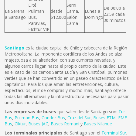
Elité,
Semi
De 00:00 a
La Serena
Pullman
desde
Cama,
Lunes a
23:59 cada
a Santiago
Bus,
$12.000
Salón
Domingo
30 minutos
Paravias,
Cama
FIchtur VIP
Santiago
es la ciudad capital de Chile y cabecera de la Región
Metropolitana. La imponente cordillera de los Andes se alza
majestuosa a su alrededor, con sus cumbres nevadas, y
algunos cerros llegan hasta el propio centro de la ciudad. Este
es el caso de los cerros Santa Lucía y San Cristóbal, pulmones
verdes que se han convertido en un paseo característico de los
capitalinos. Para los que aman las entretenciones, cultura,
espectáculos, el ir de compras y mucho más, Santiago ofrece
todas las alternativas y la infraestructura necesarias para pasar
unos días inolvidables.
Las empresas de buses
que salen desde Santiago son:
Tur
Bus
,
Pullman Bus
,
Condor Bus
,
Cruz del Sur
,
Buses ETM
,
EME
Bus
,
Ciktur
,
Buses JAC
,
Buses Romani
y
Buses Nilahue
Los terminales principales
de Santiago son el
Terminal Sur
,