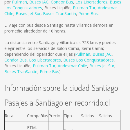
por
Pullman
,
Buses JAC
,
Condor Bus
,
Los Libertadores
,
Buses
Los Conquistadores
,
Buses Liquiñe
,
Pullman Tur
,
Andesmar
Chile
,
Buses Jet Sur
,
Buses TranSantin
,
Prime Bus
.
El viaje con bus desde Santiago hasta Villarrica demora en
promedio alrededor de 10 horas.
La distancia entre Santiago y Villarrica es
728 kms
y puedes
elegir entre los servicios de Salón Cama, Semi Cama;
dependiendo del operador que elijas (
Pullman
,
Buses JAC
,
Condor Bus
,
Los Libertadores
,
Buses Los Conquistadores
,
Buses Liquiñe
,
Pullman Tur
,
Andesmar Chile
,
Buses Jet Sur
,
Buses TranSantin
,
Prime Bus
).
Información sobre la ciudad Santiago
Pasajes a Santiago en recorrido.cl
Ruta
Compañías
Precio
Tipo
Salidas
Salidas
ETM,