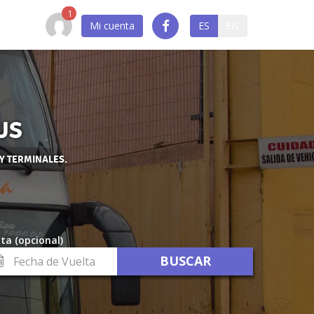
Mi cuenta
ES
EN
US
 Y TERMINALES.
ta (opcional)
cha
lta