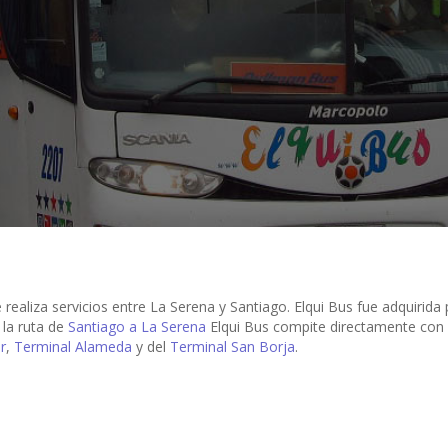
ealiza servicios entre La Serena y Santiago. Elqui Bus fue adquirida 
 la ruta de
Santiago a La Serena
Elqui Bus compite directamente con
r
,
Terminal Alameda
y del
Terminal San Borja
.