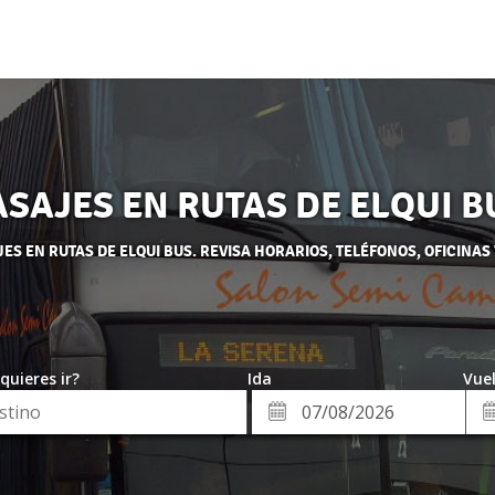
ASAJES EN RUTAS DE ELQUI B
S EN RUTAS DE ELQUI BUS. REVISA HORARIOS, TELÉFONOS, OFICINAS
quieres ir?
Ida
Vuel
*
Fe
Fecha
de
de
Vue
Ida