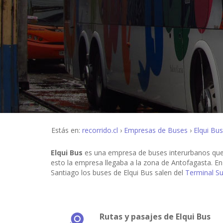
Estás en:
recorrido.cl
Empresas de Buses
Elqui Bus
Elqui Bus
es una empresa de buses interurbanos que r
esto la empresa llegaba a la zona de Antofagasta. En
Santiago los buses de Elqui Bus salen del
Terminal Su
Rutas y pasajes de Elqui Bus