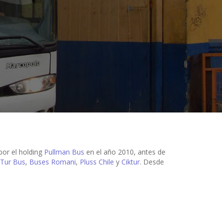
por el holding
Pullman Bus
en el año 2010, antes de
Tur Bus
,
Buses Romani
,
Pluss Chile
y
Ciktur
. Desde