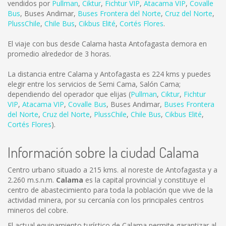
vendidos por
Pullman
,
Ciktur
,
Fichtur VIP
,
Atacama VIP
,
Covalle
Bus
,
Buses Andimar
,
Buses Frontera del Norte
,
Cruz del Norte
,
PlussChile
,
Chile Bus
,
Cikbus Elité
,
Cortés Flores
.
El viaje con bus desde Calama hasta Antofagasta demora en
promedio alrededor de 3 horas.
La distancia entre Calama y Antofagasta es
224 kms
y puedes
elegir entre los servicios de Semi Cama, Salón Cama;
dependiendo del operador que elijas (
Pullman
,
Ciktur
,
Fichtur
VIP
,
Atacama VIP
,
Covalle Bus
,
Buses Andimar
,
Buses Frontera
del Norte
,
Cruz del Norte
,
PlussChile
,
Chile Bus
,
Cikbus Elité
,
Cortés Flores
).
Información sobre la ciudad Calama
Centro urbano situado a 215 kms. al noreste de Antofagasta y a
2.260 m.s.n.m.
Calama
es la capital provincial y constituye el
centro de abastecimiento para toda la población que vive de la
actividad minera, por su cercanía con los principales centros
mineros del cobre.
El actual equipamiento turístico de Calama permite garantizar al