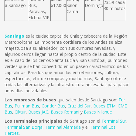
23:59 cada
a Santiago
Bus,
$12.000
Salón
Domingo
30 minutos
Paravias,
Cama
FIchtur VIP
Santiago
es la ciudad capital de Chile y cabecera de la Región
Metropolitana. La imponente cordillera de los Andes se alza
majestuosa a su alrededor, con sus cumbres nevadas, y
algunos cerros llegan hasta el propio centro de la ciudad. Este
es el caso de los cerros Santa Lucía y San Cristóbal, pulmones
verdes que se han convertido en un paseo característico de los
capitalinos. Para los que aman las entretenciones, cultura,
espectáculos, el ir de compras y mucho más, Santiago ofrece
todas las alternativas y la infraestructura necesarias para pasar
unos días inolvidables.
Las empresas de buses
que salen desde Santiago son:
Tur
Bus
,
Pullman Bus
,
Condor Bus
,
Cruz del Sur
,
Buses ETM
,
EME
Bus
,
Ciktur
,
Buses JAC
,
Buses Romani
y
Buses Nilahue
Los terminales principales
de Santiago son el
Terminal Sur
,
Terminal San Borja
,
Terminal Alameda
y el
Terminal Los
Heroes
.