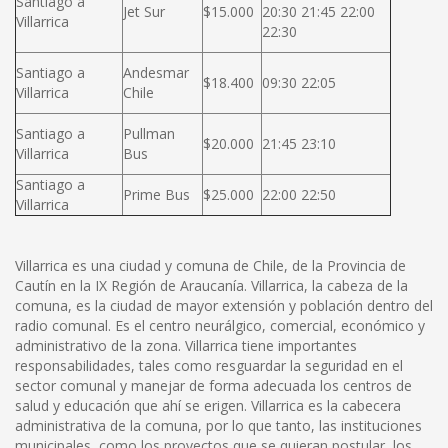
Santiago a
Jet Sur
$15.000
20:30 21:45 22:00
Villarrica
22:30
Santiago a
Andesmar
$18.400
09:30 22:05
Villarrica
Chile
Santiago a
Pullman
$20.000
21:45 23:10
Villarrica
Bus
Santiago a
Prime Bus
$25.000
22:00 22:50
Villarrica
Villarrica es una ciudad y comuna de Chile, de la Provincia de
Cautín en la IX Región de Araucanía. Villarrica, la cabeza de la
comuna, es la ciudad de mayor extensión y población dentro del
radio comunal. Es el centro neurálgico, comercial, económico y
administrativo de la zona. Villarrica tiene importantes
responsabilidades, tales como resguardar la seguridad en el
sector comunal y manejar de forma adecuada los centros de
salud y educación que ahí se erigen. Villarrica es la cabecera
administrativa de la comuna, por lo que tanto, las instituciones
municipales, como los proyectos que se quieran postular, los