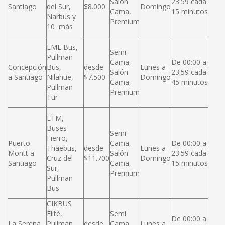
Salón
23:59 cada
Santiago
del Sur,
$8.000
Domingo
Cama,
15 minutos
Narbus y
Premium
10 más
EME Bus,
Semi
Pullman
Cama,
De 00:00 a
Concepción
Bus,
desde
Lunes a
Salón
23:59 cada
a Santiago
Nilahue,
$7.500
Domingo
Cama,
45 minutos
Pullman
Premium
Tur
ETM,
Buses
Semi
Fierro,
Puerto
Cama,
De 00:00 a
Thaebus,
desde
Lunes a
Montt a
Salón
23:59 cada
Cruz del
$11.700
Domingo
Santiago
Cama,
15 minutos
Sur,
Premium
Pullman
Bus
CIKBUS
Elité,
Semi
De 00:00 a
La Serena
Pullman
desde
Cama,
Lunes a