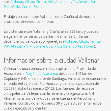
por
Pullman
,
Ciktur
,
Fichtur VIP
,
Atacama VIP
,
Covalle Bus
,
PlussChile
,
Cortés Flores
.
El viaje con bus desde Vallenar hasta Chañaral demora en
promedio alrededor de 4 horas.
La distancia entre Vallenar y Chañaral es
323 kms
y puedes
elegir entre los servicios de Semi Cama, Salón Cama;
dependiendo del operador que elijas (
Pullman
,
Ciktur
,
Fichtur
VIP
,
Atacama VIP
,
Covalle Bus
,
PlussChile
,
Cortés Flores
).
Información sobre la ciudad Vallenar
Vallenar es una comuna chilena, capital de la Provincia de
Huasco en la
Región de Atacama
, ubicada a 146 km de
Copiapó y 645 km al norte de Santiago. Vallenar se encuentra en
el fondo del cajón del Río Huasco, y tiene una población de
52.099 habitantes (censo 2012). Los fuentes de recursos
principales de Vallenar son la minería y la agricultura. A 4
kilómetros al sur de la ciudad se encuentra el Aeródromo
Vallenar, construido en los años 30 y que actualmente recibe
vuelos ejecutivos y chárter.