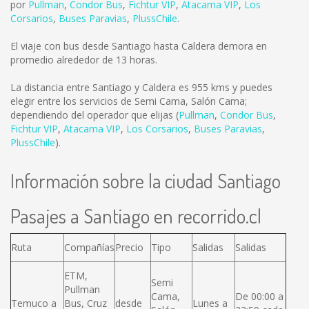
por
Pullman
,
Condor Bus
,
Fichtur VIP
,
Atacama VIP
,
Los
Corsarios
,
Buses Paravias
,
PlussChile
.
El viaje con bus desde Santiago hasta Caldera demora en
promedio alrededor de 13 horas.
La distancia entre Santiago y Caldera es
955 kms
y puedes
elegir entre los servicios de Semi Cama, Salón Cama;
dependiendo del operador que elijas (
Pullman
,
Condor Bus
,
Fichtur VIP
,
Atacama VIP
,
Los Corsarios
,
Buses Paravias
,
PlussChile
).
Información sobre la ciudad Santiago
Pasajes a Santiago en recorrido.cl
Ruta
Compañías
Precio
Tipo
Salidas
Salidas
ETM,
Semi
Pullman
Cama,
De 00:00 a
Temuco a
Bus, Cruz
desde
Lunes a