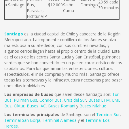
23:59 cada
a Santiago
Bus,
$12.000
Salón
Domingo
30 minutos
Paravias,
Cama
FIchtur VIP
Santiago
es la ciudad capital de Chile y cabecera de la Región
Metropolitana. La imponente cordillera de los Andes se alza
majestuosa a su alrededor, con sus cumbres nevadas, y
algunos cerros llegan hasta el propio centro de la ciudad. Este
es el caso de los cerros Santa Lucía y San Cristóbal, pulmones
verdes que se han convertido en un paseo característico de los
capitalinos. Para los que aman las entretenciones, cultura,
espectáculos, el ir de compras y mucho más, Santiago ofrece
todas las alternativas y la infraestructura necesarias para pasar
unos días inolvidables.
Las empresas de buses
que salen desde Santiago son:
Tur
Bus
,
Pullman Bus
,
Condor Bus
,
Cruz del Sur
,
Buses ETM
,
EME
Bus
,
Ciktur
,
Buses JAC
,
Buses Romani
y
Buses Nilahue
Los terminales principales
de Santiago son el
Terminal Sur
,
Terminal San Borja
,
Terminal Alameda
y el
Terminal Los
Heroes
.