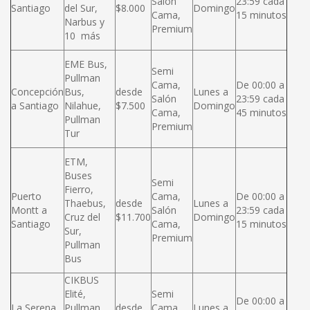
Salón
23:59 cada
Santiago
del Sur,
$8.000
Domingo
Cama,
15 minutos
Narbus y
Premium
10 más
EME Bus,
Semi
Pullman
Cama,
De 00:00 a
Concepción
Bus,
desde
Lunes a
Salón
23:59 cada
a Santiago
Nilahue,
$7.500
Domingo
Cama,
45 minutos
Pullman
Premium
Tur
ETM,
Buses
Semi
Fierro,
Puerto
Cama,
De 00:00 a
Thaebus,
desde
Lunes a
Montt a
Salón
23:59 cada
Cruz del
$11.700
Domingo
Santiago
Cama,
15 minutos
Sur,
Premium
Pullman
Bus
CIKBUS
Elité,
Semi
De 00:00 a
La Serena
Pullman
desde
Cama,
Lunes a