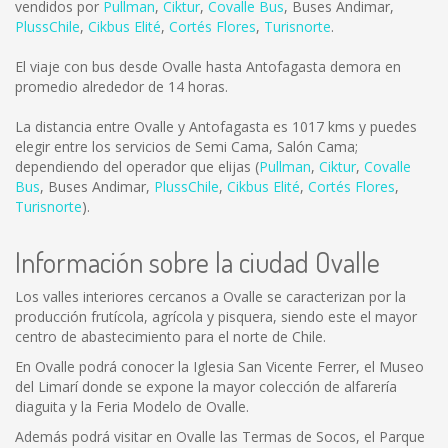
vendidos por
Pullman
,
Ciktur
,
Covalle Bus
,
Buses Andimar
,
PlussChile
,
Cikbus Elité
,
Cortés Flores
,
Turisnorte
.
El viaje con bus desde Ovalle hasta Antofagasta demora en
promedio alrededor de 14 horas.
La distancia entre Ovalle y Antofagasta es
1017 kms
y puedes
elegir entre los servicios de Semi Cama, Salón Cama;
dependiendo del operador que elijas (
Pullman
,
Ciktur
,
Covalle
Bus
,
Buses Andimar
,
PlussChile
,
Cikbus Elité
,
Cortés Flores
,
Turisnorte
).
Información sobre la ciudad Ovalle
Los valles interiores cercanos a Ovalle se caracterizan por la
producción frutícola, agrícola y pisquera, siendo este el mayor
centro de abastecimiento para el norte de Chile.
En Ovalle podrá conocer la Iglesia San Vicente Ferrer, el Museo
del Limarí donde se expone la mayor colección de alfarería
diaguita y la Feria Modelo de Ovalle.
Además podrá visitar en Ovalle las Termas de Socos, el Parque