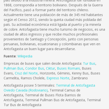
país debido a la industria minera. Antofagasta fue fundada en
1868, correspondía a territorio boliviano. Después de la Guerra
del Pacífico, pasó a formar parte del territorio chileno.
Actualmente tiene una población de más de 345 mil habitantes
según el Censo 2012, siendo la quinta ciudad más poblada del
país. Su actividad económica está ligada al puerto y la minería
de cobre. Antofagasta tiene mucho turismo de negocios, es una
ciudad de altos ingresos y que recibe muchos profesionales
provenientes de Santiago y Concepción, junto con personas
peruanas, bolivianas, ecuatorianas y colombianas que ven en
Antofagasta un buen lugar para desarrollarse.
Fuente
:
Wikipedia
Empresas de buses que salen desde Antofagasta:
Tur Bus
,
Pullman Bus
,
Condor Bus
,
Ciktur
,
Buses Romani
, Buses
Evans,
Cruz del Norte
, Horizonte, Géminis, Kenny Bus, Buses
Carmelita, Ramos Cholele,
Expreso Norte
, Zambrano
Antofagasta posee 5 terminales:
Terminal de Antofagasta
Oviedo Cavada (Rodoviario)
, Terminal Camus de
Antofagasta, Terminal de Buses Flota Barrios de
Antofagasta, Terminal Pullman Bus de Antofagasta, Terminal
Tur Bus de Antofagasta