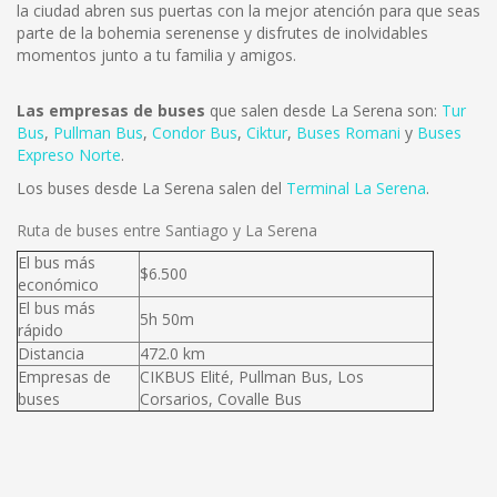
la ciudad abren sus puertas con la mejor atención para que seas
parte de la bohemia serenense y disfrutes de inolvidables
momentos junto a tu familia y amigos.
Las empresas de buses
que salen desde La Serena son:
Tur
Bus
,
Pullman Bus
,
Condor Bus
,
Ciktur
,
Buses Romani
y
Buses
Expreso Norte
.
Los buses desde La Serena salen del
Terminal La Serena
.
Ruta de buses entre Santiago y La Serena
El bus más
$6.500
económico
El bus más
5h 50m
rápido
Distancia
472.0 km
Empresas de
CIKBUS Elité, Pullman Bus, Los
buses
Corsarios, Covalle Bus