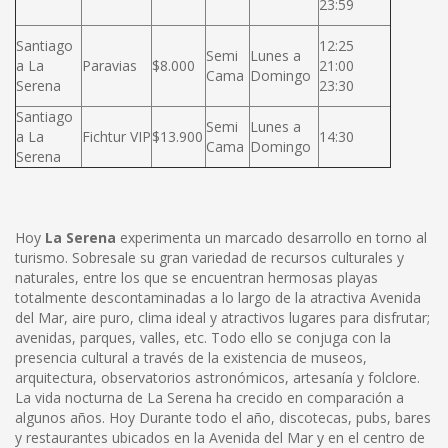
23:59
Santiago
12:25
Semi
Lunes a
a La
Paravias
$8.000
21:00
Cama
Domingo
Serena
23:30
Santiago
Semi
Lunes a
a La
Fichtur VIP
$13.900
14:30
Cama
Domingo
Serena
Hoy
La Serena
experimenta un marcado desarrollo en torno al
turismo. Sobresale su gran variedad de recursos culturales y
naturales, entre los que se encuentran hermosas playas
totalmente descontaminadas a lo largo de la atractiva Avenida
del Mar, aire puro, clima ideal y atractivos lugares para disfrutar;
avenidas, parques, valles, etc. Todo ello se conjuga con la
presencia cultural a través de la existencia de museos,
arquitectura, observatorios astronómicos, artesanía y folclore.
La vida nocturna de La Serena ha crecido en comparación a
algunos años. Hoy Durante todo el año, discotecas, pubs, bares
y restaurantes ubicados en la Avenida del Mar y en el centro de