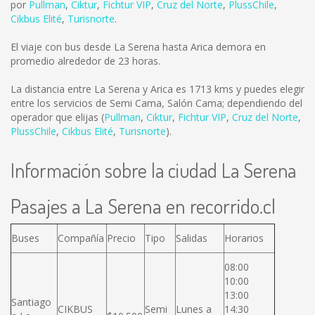
por
Pullman
,
Ciktur
,
Fichtur VIP
,
Cruz del Norte
,
PlussChile
,
Cikbus Elité
,
Turisnorte
.
El viaje con bus desde La Serena hasta Arica demora en
promedio alrededor de 23 horas.
La distancia entre La Serena y Arica es
1713 kms
y puedes elegir
entre los servicios de Semi Cama, Salón Cama; dependiendo del
operador que elijas (
Pullman
,
Ciktur
,
Fichtur VIP
,
Cruz del Norte
,
PlussChile
,
Cikbus Elité
,
Turisnorte
).
Información sobre la ciudad La Serena
Pasajes a La Serena en recorrido.cl
Buses
Compañía
Precio
Tipo
Salidas
Horarios
08:00
10:00
13:00
Santiago
CIKBUS
Semi
Lunes a
14:30