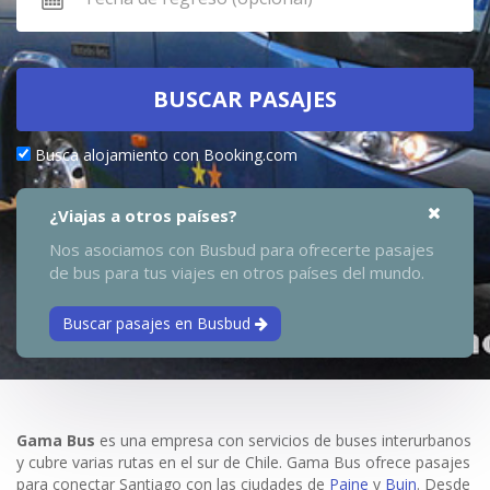
BUSCAR PASAJES
Busca alojamiento con Booking.com
¿Viajas a otros países?
Nos asociamos con Busbud para ofrecerte pasajes
de bus para tus viajes en otros países del mundo.
Buscar pasajes en Busbud
Gama Bus
es una empresa con servicios de buses interurbanos
y cubre varias rutas en el sur de Chile. Gama Bus ofrece pasajes
para conectar Santiago con las ciudades de
Paine
y
Buin
. Desde