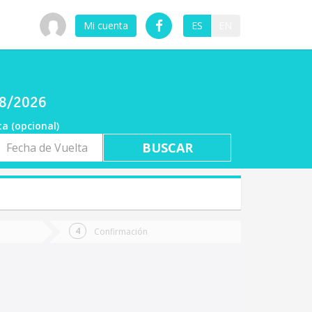
Mi cuenta
ES
EN
08/2026
ta (opcional)
a
ta
Confirmación