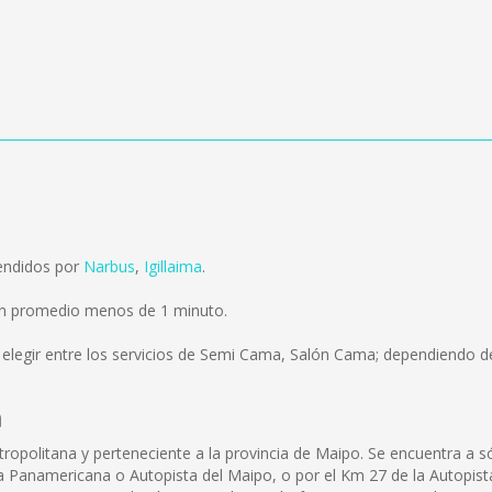
endidos por
Narbus
,
Igillaima
.
en promedio menos de 1 minuto.
elegir entre los servicios de Semi Cama, Salón Cama; dependiendo del
n
politana y perteneciente a la provincia de Maipo. Se encuentra a sólo
a Panamericana o Autopista del Maipo, o por el Km 27 de la Autopis