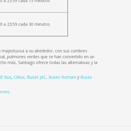
0 a 23:59 cada 15 minutos
0 a 23:59 cada 30 minutos
lza majestuosa a su alrededor, con sus cumbres
tóbal, pulmones verdes que se han convertido en un
cho más, Santiago ofrece todas las alternativas y la
E Bus
,
Ciktur
,
Buses JAC
,
Buses Romani
y
Buses
eroes
.