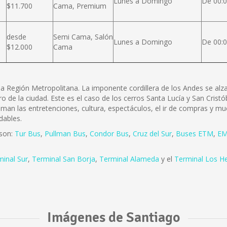
Lunes a Domingo
De 00:0
$11.700
Cama, Premium
desde
Semi Cama, Salón
Lunes a Domingo
De 00:0
$12.000
Cama
e la Región Metropolitana. La imponente cordillera de los Andes se a
ro de la ciudad. Este es el caso de los cerros Santa Lucía y San Cris
 aman las entretenciones, cultura, espectáculos, el ir de compras y mu
dables.
 son:
Tur Bus
,
Pullman Bus
,
Condor Bus
,
Cruz del Sur
,
Buses ETM
,
EM
minal Sur
,
Terminal San Borja
,
Terminal Alameda
y el
Terminal Los H
Imágenes de Santiago