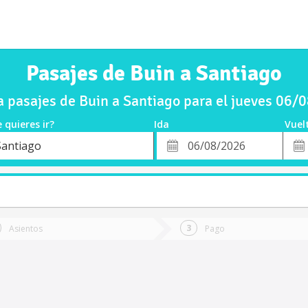
Pasajes de Buin a Santiago
 pasajes de Buin a Santiago para el jueves 06/
 quieres ir?
Ida
Vuel
*
Fech
Santiago
o
Fecha
de
de
Vuel
Ida
Asientos
Pago