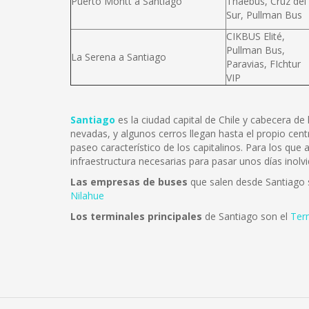
Puerto Montt a Santiago
Thaebus, Cruz del
Sur, Pullman Bus
CIKBUS Elité,
Pullman Bus,
La Serena a Santiago
Paravias, FIchtur
VIP
Santiago
es la ciudad capital de Chile y cabecera d
nevadas, y algunos cerros llegan hasta el propio cent
paseo característico de los capitalinos. Para los que
infraestructura necesarias para pasar unos días inolvi
Las empresas de buses
que salen desde Santiago
Nilahue
Los terminales principales
de Santiago son el
Ter