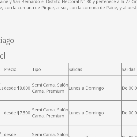
ne y San Bernardo el Distrito Electoral N° 30 y pertenece a la 7.ª Cir
e, con la comuna de Pirque, al sur, con la comuna de Paine, y al oes
tiago
cl
Precio
Tipo
Salidas
Salidas
,
Semi Cama, Salón
us
desde $8.000
Lunes a Domingo
De 00:0
Cama, Premium
Semi Cama, Salón
desde $7.500
Lunes a Domingo
De 00:0
Cama, Premium
,
desde
Semi Cama, Salón