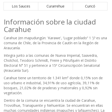
Los Sauces
Curarrehue
Curicó
Información sobre la ciudad
Carahue
Carahue (en mapudungún: 'Karawe', ‘Lugar poblado’‘ 1 ’)? es una
comuna de Chile, de la Provincia de Cautín en la Región de
Araucanía.
Integra junto a las comunas de Nueva Imperial, Saavedra,
Cholchol, Teodoro Schmidt, Freire y Pitrufquén el Distrito
Electoral N° 51 y pertenece a 15ª Circunscripción Senatorial
(Araucanía Sur).
Carahue tiene un territorio de 1.341 km² donde 0,15% son de
uso urbano e industrial, 34,91% de uso agrícola, 39,11% de
bosques, 21,02% de de praderas y matorrales y 0,92% sin
vegetación.
Dentro de la comuna se encuentra la ciudad de Carahue,
Trovolhue, Tranapuente y Nehuentúe. Se encuentran en ellas
muchas comunidades indígenas (mapuches y lafquenches). La