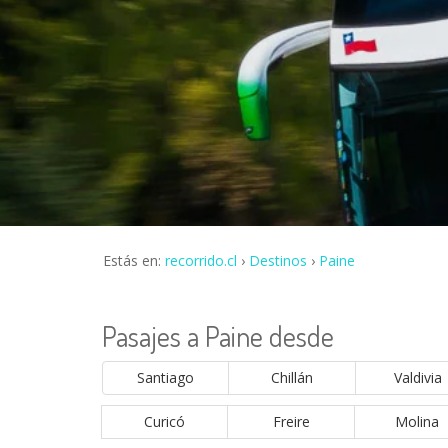
Estás en:
recorrido.cl
Destinos
Paine
Pasajes a Paine desde
Santiago
Chillán
Valdivia
Curicó
Freire
Molina