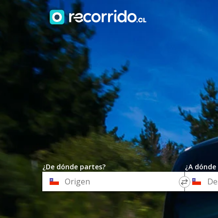
¿De dónde partes?
¿A dónde 
*
*
Origen
Destino