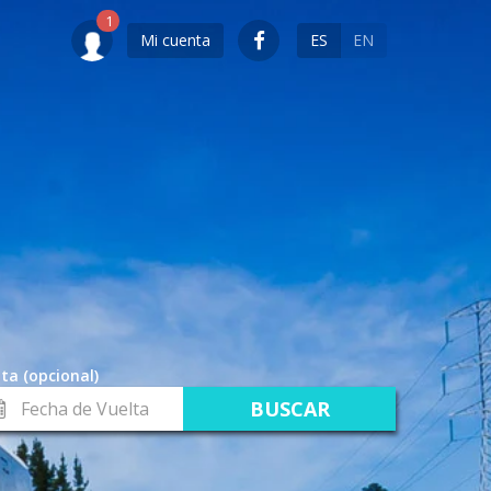
Mi cuenta
ES
EN
ta (opcional)
cha
lta