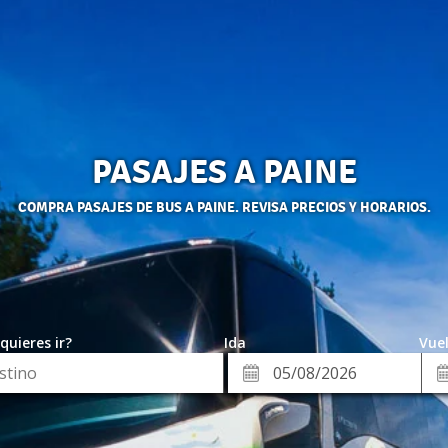
PASAJES A PAINE
COMPRA PASAJES DE BUS A PAINE. REVISA PRECIOS Y HORARIOS.
quieres ir?
Ida
Vuel
*
Fe
Fecha
de
de
Vue
Ida