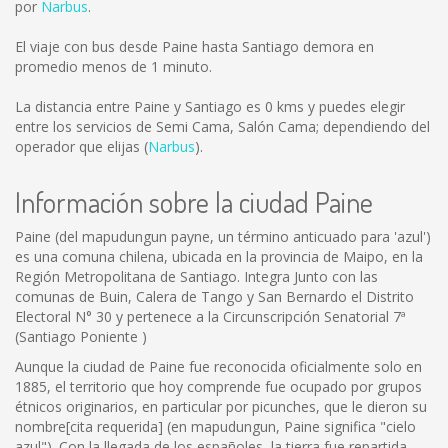
por
Narbus
.
El viaje con bus desde Paine hasta Santiago demora en
promedio menos de 1 minuto.
La distancia entre Paine y Santiago es
0 kms
y puedes elegir
entre los servicios de Semi Cama, Salón Cama; dependiendo del
operador que elijas (
Narbus
).
Información sobre la ciudad Paine
Paine (del mapudungun payne, un término anticuado para 'azul')
es una comuna chilena, ubicada en la provincia de Maipo, en la
Región Metropolitana de Santiago. Integra Junto con las
comunas de Buin, Calera de Tango y San Bernardo el Distrito
Electoral N° 30 y pertenece a la Circunscripción Senatorial 7ª
(Santiago Poniente )
Aunque la ciudad de Paine fue reconocida oficialmente solo en
1885, el territorio que hoy comprende fue ocupado por grupos
étnicos originarios, en particular por picunches, que le dieron su
nombre[cita requerida] (en mapudungun, Paine significa "cielo
azul"). Con la llegada de los españoles, la tierra fue repartida