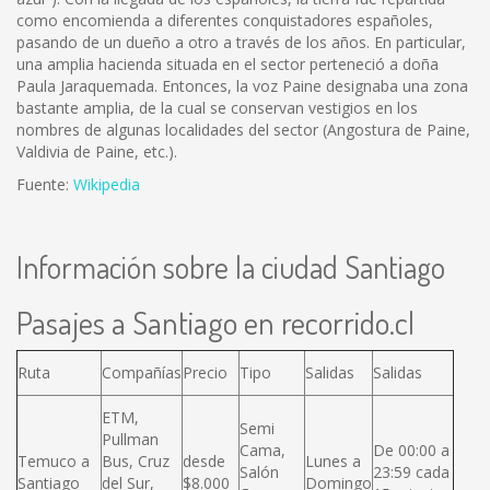
como encomienda a diferentes conquistadores españoles,
pasando de un dueño a otro a través de los años. En particular,
una amplia hacienda situada en el sector perteneció a doña
Paula Jaraquemada. Entonces, la voz Paine designaba una zona
bastante amplia, de la cual se conservan vestigios en los
nombres de algunas localidades del sector (Angostura de Paine,
Valdivia de Paine, etc.).
Fuente:
Wikipedia
Información sobre la ciudad Santiago
Pasajes a Santiago en recorrido.cl
Ruta
Compañías
Precio
Tipo
Salidas
Salidas
ETM,
Semi
Pullman
Cama,
De 00:00 a
Temuco a
Bus, Cruz
desde
Lunes a
Salón
23:59 cada
Santiago
del Sur,
$8.000
Domingo