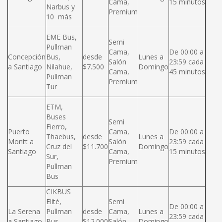
Cama,
15 minutos
Narbus y
Premium
10 más
EME Bus,
Semi
Pullman
Cama,
De 00:00 a
Concepción
Bus,
desde
Lunes a
Salón
23:59 cada
a Santiago
Nilahue,
$7.500
Domingo
Cama,
45 minutos
Pullman
Premium
Tur
ETM,
Buses
Semi
Fierro,
Puerto
Cama,
De 00:00 a
Thaebus,
desde
Lunes a
Montt a
Salón
23:59 cada
Cruz del
$11.700
Domingo
Santiago
Cama,
15 minutos
Sur,
Premium
Pullman
Bus
CIKBUS
Elité,
Semi
De 00:00 a
La Serena
Pullman
desde
Cama,
Lunes a
23:59 cada
a Santiago
Bus,
$12.000
Salón
Domingo