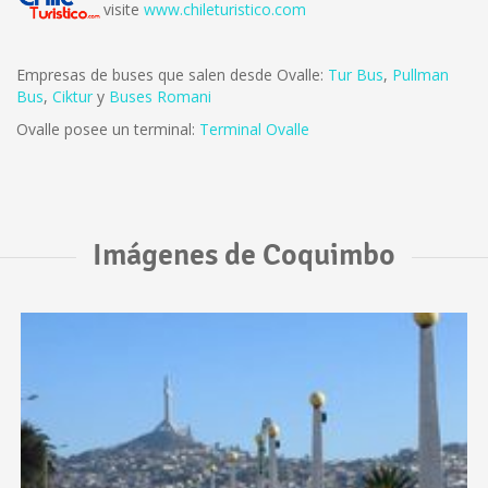
visite
www.chileturistico.com
Empresas de buses que salen desde Ovalle:
Tur Bus
,
Pullman
Bus
,
Ciktur
y
Buses Romani
Ovalle posee un terminal:
Terminal Ovalle
Imágenes de Coquimbo