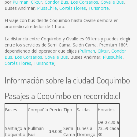
por
Pullman
,
Ciktur
,
Condor Bus
,
Los Corsarios
,
Covalle Bus
,
Buses Andimar
,
PlussChile
,
Cortés Flores
,
Turisnorte
.
El viaje con bus desde Coquimbo hasta Ovalle demora en
promedio alrededor de 1 hora.
La distancia entre Coquimbo y Ovalle es
99 kms
y puedes elegir
entre los servicios de Semi Cama, Salón Cama, Premium 180°;
dependiendo del operador que elijas (
Pullman
,
Ciktur
,
Condor
Bus
,
Los Corsarios
,
Covalle Bus
,
Buses Andimar
,
PlussChile
,
Cortés Flores
,
Turisnorte
).
Información sobre la ciudad Coquimbo
Pasajes a Coquimbo en recorrido.cl
Buses
Compañía
Precio
Tipo
Salidas
Horarios
De 07:30 a
Santiago a
Pullman
Semi
Lunes a
23:59 cada
$9.000
Coquimbo
Bus
Cama
Domingo
30