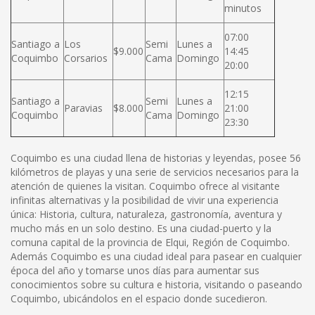
minutos
07:00
Santiago a
Los
Semi
Lunes a
$9.000
14:45
Coquimbo
Corsarios
Cama
Domingo
20:00
12:15
Santiago a
Semi
Lunes a
Paravias
$8.000
21:00
Coquimbo
Cama
Domingo
23:30
Coquimbo es una ciudad llena de historias y leyendas, posee 56
kilómetros de playas y una serie de servicios necesarios para la
atención de quienes la visitan. Coquimbo ofrece al visitante
infinitas alternativas y la posibilidad de vivir una experiencia
única: Historia, cultura, naturaleza, gastronomía, aventura y
mucho más en un solo destino. Es una ciudad-puerto y la
comuna capital de la provincia de Elqui, Región de Coquimbo.
Además Coquimbo es una ciudad ideal para pasear en cualquier
época del año y tomarse unos días para aumentar sus
conocimientos sobre su cultura e historia, visitando o paseando
Coquimbo, ubicándolos en el espacio donde sucedieron.