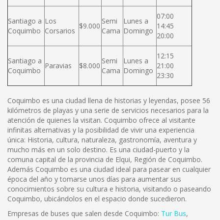
07:00
Santiago a
Los
Semi
Lunes a
$9.000
14:45
Coquimbo
Corsarios
Cama
Domingo
20:00
12:15
Santiago a
Semi
Lunes a
Paravias
$8.000
21:00
Coquimbo
Cama
Domingo
23:30
Coquimbo es una ciudad llena de historias y leyendas, posee 56
kilómetros de playas y una serie de servicios necesarios para la
atención de quienes la visitan. Coquimbo ofrece al visitante
infinitas alternativas y la posibilidad de vivir una experiencia
única: Historia, cultura, naturaleza, gastronomía, aventura y
mucho más en un solo destino. Es una ciudad-puerto y la
comuna capital de la provincia de Elqui, Región de Coquimbo.
Además Coquimbo es una ciudad ideal para pasear en cualquier
época del año y tomarse unos días para aumentar sus
conocimientos sobre su cultura e historia, visitando o paseando
Coquimbo, ubicándolos en el espacio donde sucedieron.
Empresas de buses que salen desde Coquimbo:
Tur Bus
,