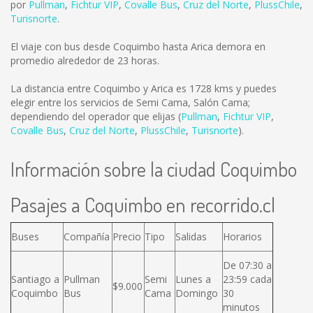
por
Pullman
,
Fichtur VIP
,
Covalle Bus
,
Cruz del Norte
,
PlussChile
,
Turisnorte
.
El viaje con bus desde Coquimbo hasta Arica demora en
promedio alrededor de 23 horas.
La distancia entre Coquimbo y Arica es
1728 kms
y puedes
elegir entre los servicios de Semi Cama, Salón Cama;
dependiendo del operador que elijas (
Pullman
,
Fichtur VIP
,
Covalle Bus
,
Cruz del Norte
,
PlussChile
,
Turisnorte
).
Información sobre la ciudad Coquimbo
Pasajes a Coquimbo en recorrido.cl
Buses
Compañía
Precio
Tipo
Salidas
Horarios
De 07:30 a
Santiago a
Pullman
Semi
Lunes a
23:59 cada
$9.000
Coquimbo
Bus
Cama
Domingo
30
minutos