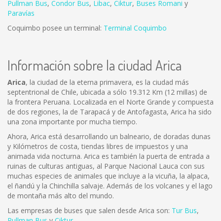
Pullman Bus
,
Condor Bus
,
L
ibac
,
Ciktur
,
Buses Romani
y
Paravías
Coquimbo posee un terminal:
Terminal Coquimbo
Información sobre la ciudad Arica
Arica
, la ciudad de la eterna primavera, es la ciudad más
septentrional de Chile, ubicada a sólo 19.312 Km (12 millas) de
la frontera Peruana. Localizada en el Norte Grande y compuesta
de dos regiones, la de Tarapacá y de Antofagasta, Arica ha sido
una zona importante por mucha tiempo.
Ahora, Arica está desarrollando un balneario, de doradas dunas
y Kilómetros de costa, tiendas libres de impuestos y una
animada vida nocturna. Arica es también la puerta de entrada a
ruinas de culturas antiguas, al Parque Nacional Lauca con sus
muchas especies de animales que incluye a la vicuña, la alpaca,
el ñandú y la Chinchilla salvaje. Además de los volcanes y el lago
de montaña más alto del mundo.
Las empresas de buses que salen desde Arica son:
Tur Bus
,
Pullman Bus
y
Ciktur
.