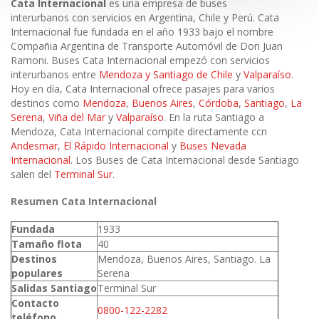
Cata Internacional
es una empresa de buses
interurbanos con servicios en Argentina, Chile y Perú. Cata
Internacional fue fundada en el año 1933 bajo el nombre
Compañia Argentina de Transporte Automóvil de Don Juan
Ramoni. Buses Cata Internacional empezó con servicios
interurbanos entre
Mendoza y Santiago de Chile
y
Valparaíso
.
Hoy en día, Cata Internacional ofrece pasajes para varios
destinos como
Mendoza
,
Buenos Aires
,
Córdoba
,
Santiago
,
La
Serena
,
Viña del Mar
y
Valparaíso
. En la ruta Santiago a
Mendoza, Cata Internacional compite directamente ccn
Andesmar
,
El Rápido Internacional
y
Buses Nevada
Internacional
. Los Buses de Cata Internacional desde Santiago
salen del
Terminal Sur
.
Resumen Cata Internacional
Fundada
1933
Tamaño flota
40
Destinos
Mendoza, Buenos Aires, Santiago. La
populares
Serena
Salidas Santiago
Terminal Sur
Contacto
0800-122-2282
teléfono