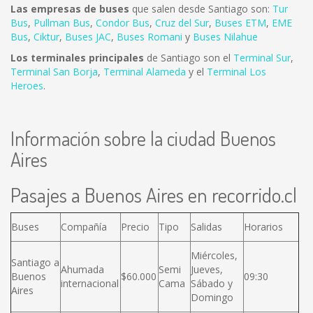
Las empresas de buses
que salen desde Santiago son:
Tur
Bus
,
Pullman Bus
,
Condor Bus
,
Cruz del Sur
,
Buses ETM
,
EME
Bus
,
Ciktur
,
Buses JAC
,
Buses Romani
y
Buses Nilahue
Los terminales principales
de Santiago son el
Terminal Sur
,
Terminal San Borja
,
Terminal Alameda
y el
Terminal Los
Heroes
.
Información sobre la ciudad Buenos
Aires
Pasajes a Buenos Aires en recorrido.cl
Buses
Compañía
Precio
Tipo
Salidas
Horarios
Miércoles,
Santiago a
Ahumada
Semi
Jueves,
Buenos
$60.000
09:30
internacional
Cama
Sábado y
Aires
Domingo