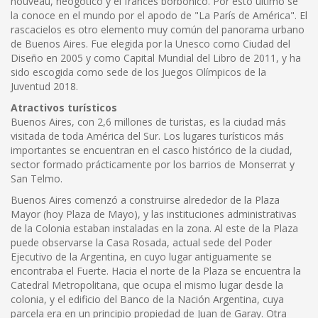
nouveau, neogótico y el francés borbónico. Por esto último se
la conoce en el mundo por el apodo de "La París de América". El
rascacielos es otro elemento muy común del panorama urbano
de Buenos Aires. Fue elegida por la Unesco como Ciudad del
Diseño en 2005 y como Capital Mundial del Libro de 2011, y ha
sido escogida como sede de los Juegos Olímpicos de la
Juventud 2018.
Atractivos turísticos
Buenos Aires, con 2,6 millones de turistas, es la ciudad más
visitada de toda América del Sur. Los lugares turísticos más
importantes se encuentran en el casco histórico de la ciudad,
sector formado prácticamente por los barrios de Monserrat y
San Telmo.
Buenos Aires comenzó a construirse alrededor de la Plaza
Mayor (hoy Plaza de Mayo), y las instituciones administrativas
de la Colonia estaban instaladas en la zona. Al este de la Plaza
puede observarse la Casa Rosada, actual sede del Poder
Ejecutivo de la Argentina, en cuyo lugar antiguamente se
encontraba el Fuerte. Hacia el norte de la Plaza se encuentra la
Catedral Metropolitana, que ocupa el mismo lugar desde la
colonia, y el edificio del Banco de la Nación Argentina, cuya
parcela era en un principio propiedad de Juan de Garay. Otra