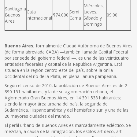
Miércoles,
Santiago a
Cata
Semi
Jueves,
Buenos
$74.000
09:00
internacional
Cama
Sábado y
Aires
Domingo
Buenos Aires
, formalmente Ciudad Autónoma de Buenos Aires
(de forma abreviada CABA) ―también llamada Capital Federal
por ser sede del gobierno federal ―, es una de las veinticuatro
entidades federales y capital de la República Argentina. Está
situada en la región centro-este del país, sobre la orilla
occidental del río de la Plata, en plena llanura pampeana.
Según el censo de 2010, la población de Buenos Aires es de 2
890 151 habitantes, y la de su aglomeración urbana, el
Aglomerado Gran Buenos Aires, en 14 391 538 habitantes;
siendo la mayor área urbana del país, la segunda de
Sudamérica, Hispanoamérica y del hemisferio sur, y una de las
20 mayores ciudades del mundo.
El perfil urbano de Buenos Aires es marcadamente ecléctico. Se
mezclan, a causa de la inmigración, los estilos art decó, art