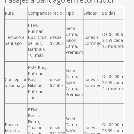
Ruta
Compañías
Precio
Tipo
Salidas
Salidas
ETM,
Semi
Pullman
Cama,
De 00:00 a
Temuco a
Bus, Cruz
desde
Lunes a
Salón
23:59 cada
Santiago
del Sur,
$8.000
Domingo
Cama,
15 minutos
Narbus y
Premium
10 más
EME Bus,
Semi
Pullman
Cama,
De 00:00 a
Concepción
Bus,
desde
Lunes a
Salón
23:59 cada
a Santiago
Nilahue,
$7.500
Domingo
Cama,
45 minutos
Pullman
Premium
Tur
ETM,
Buses
Semi
Fierro,
Puerto
Cama,
De 00:00 a
Thaebus,
desde
Lunes a
Montt a
Salón
23:59 cada
Cruz del
$11.700
Domingo