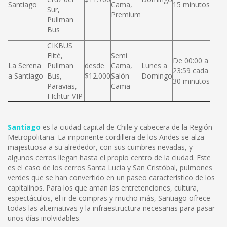
Santiago
Cama,
15 minutos
Sur,
Premium
Pullman
Bus
CIKBUS
Elité,
Semi
De 00:00 a
La Serena
Pullman
desde
Cama,
Lunes a
23:59 cada
a Santiago
Bus,
$12.000
Salón
Domingo
30 minutos
Paravias,
Cama
FIchtur VIP
Santiago
es la ciudad capital de Chile y cabecera de la Región
Metropolitana. La imponente cordillera de los Andes se alza
majestuosa a su alrededor, con sus cumbres nevadas, y
algunos cerros llegan hasta el propio centro de la ciudad. Este
es el caso de los cerros Santa Lucía y San Cristóbal, pulmones
verdes que se han convertido en un paseo característico de los
capitalinos. Para los que aman las entretenciones, cultura,
espectáculos, el ir de compras y mucho más, Santiago ofrece
todas las alternativas y la infraestructura necesarias para pasar
unos días inolvidables.