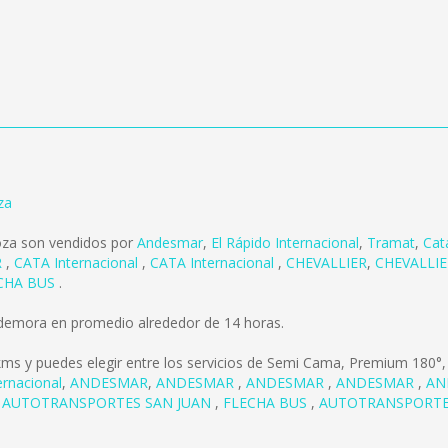
za
oza son vendidos por
Andesmar
,
El Rápido Internacional
,
Tramat
,
Cat
R
,
CATA Internacional
,
CATA Internacional
,
CHEVALLIER
,
CHEVALLI
CHA BUS
.
 demora en promedio alrededor de 14 horas.
kms
y puedes elegir entre los servicios de Semi Cama, Premium 180°,
ernacional
,
ANDESMAR
,
ANDESMAR
,
ANDESMAR
,
ANDESMAR
,
AN
,
AUTOTRANSPORTES SAN JUAN
,
FLECHA BUS
,
AUTOTRANSPORTE