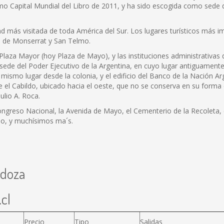
 Capital Mundial del Libro de 2011, y ha sido escogida como sede d
dad más visitada de toda América del Sur. Los lugares turísticos más i
os de Monserrat y San Telmo.
aza Mayor (hoy Plaza de Mayo), y las instituciones administrativas d
sede del Poder Ejecutivo de la Argentina, en cuyo lugar antiguamente 
mismo lugar desde la colonia, y el edificio del Banco de la Nación Ar
ue el Cabildo, ubicado hacia el oeste, que no se conserva en su forma 
ulio A. Roca.
ngreso Nacional, la Avenida de Mayo, el Cementerio de la Recoleta, 
lmo, y muchísimos ma´s.
ndoza
cl
Precio
Tipo
Salidas