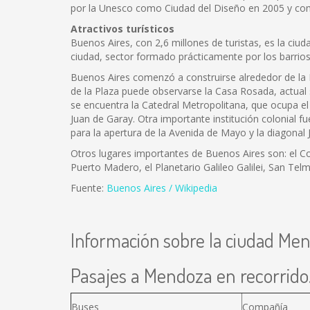
por la Unesco como Ciudad del Diseño en 2005 y como
Atractivos turísticos
Buenos Aires, con 2,6 millones de turistas, es la ciu
ciudad, sector formado prácticamente por los barri
Buenos Aires comenzó a construirse alrededor de la Pl
de la Plaza puede observarse la Casa Rosada, actual 
se encuentra la Catedral Metropolitana, que ocupa el 
Juan de Garay. Otra importante institución colonial f
para la apertura de la Avenida de Mayo y la diagonal J
Otros lugares importantes de Buenos Aires son: el Co
Puerto Madero, el Planetario Galileo Galilei, San Te
Fuente:
Buenos Aires / Wikipedia
Información sobre la ciudad Me
Pasajes a Mendoza en recorrido.
Buses
Compañía