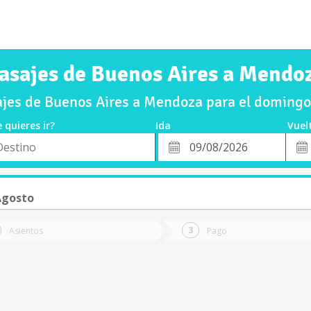
asajes de Buenos Aires a Mendo
jes de Buenos Aires a Mendoza para el doming
 quieres ir?
Ida
Vuel
*
Fech
o
Fecha
de
de
Vuel
Ida
Agosto
Asientos
Pago