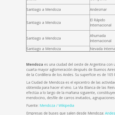
Santiago a Mendoza
Andesmar
El Rápido
Santiago a Mendoza
Internacional
Ahumada
Santiago a Mendoza
Internacional
Santiago a Mendoza
Nevada Interna
Mendoza
es una ciudad del oeste de Argentina con u
cuarta mayor aglomeración después de Buenos Aires, C
de la Cordillera de los Andes. Su superficie es de 1
La Ciudad de Mendoza es el epicentro de las actividad
obtenida para hacer el vino. La Vía Blanca de las Reina
efectúa a lo largo de la mañana siguiente, constitu
mendocino, desfile de carros invitados, agrupaciones g
Fuente:
Mendoza / Wikipedia
Empresas de buses que salen desde Mendoza:
Ande