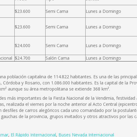
$23.600
Semi Cama
Lunes a Domingo
$23.600
Semi Cama
Lunes a Domingo
$24.000
Semi Cama
Lunes a Domingo
cional
$24.700
Salón Cama
Lunes a Domingo
na población capitalina de 114.822 habitantes. Es una de las principa
órdoba y Rosario, con 1.086.000 habitantes. Es la capital de la Prov
05 km² aunque su área metropolitana se extiende 368 km².
es más importantes de la Fiesta Nacional de la Vendimia, festividad a
s, realizada el viernes por la noche anterior al Acto Central (epicentr
yen desfiles de carros alegóricos cada uno comandado por la postulan
auchas de la provincia, grupos invitados y otros atractivos por las ca
smar
,
El Rápido Internacional
,
Buses Nevada Internacional