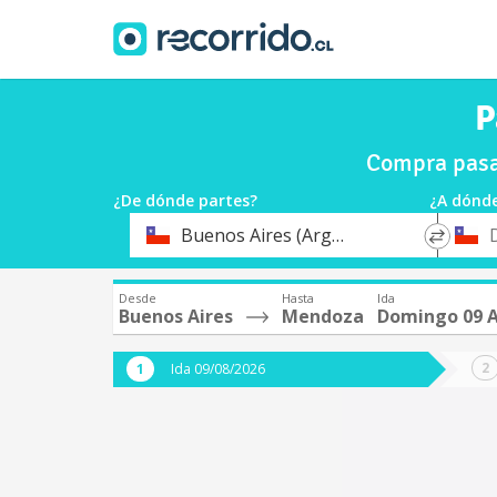
P
Compra pasa
¿De dónde partes?
¿A dónde
*
*
Buenos Aires (Argentina)
Origen
Destin
Desde
Hasta
Ida
Buenos Aires
Mendoza
Domingo 09 
Ida 09/08/2026