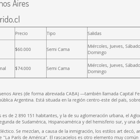
nos Aires
ido.cl
Precio
Tipo
Salidas
Miércoles, Jueves, Sábado
$60.000
Semi Cama
Domingo
Miércoles, Jueves, Sábado
nal
$74.000
Semi Cama
Domingo
nos Aires (de forma abreviada CABA) ―también llamada Capital Fede
ública Argentina. Está situada en la región centro-este del país, sobre l
s es de 2 890 151 habitantes, y la de su aglomeración urbana, el Ag
a segunda de Sudamérica, Hispanoamérica y del hemisferio sur, y una 
ctico. Se mezclan, a causa de la inmigración, los estilos art decó, a
e "La París de América". El rascacielos es otro elemento muy común