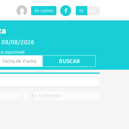
Mi cuenta
ES
EN
za
o 09/08/2026
ta (opcional)
a
ta
Confirmación