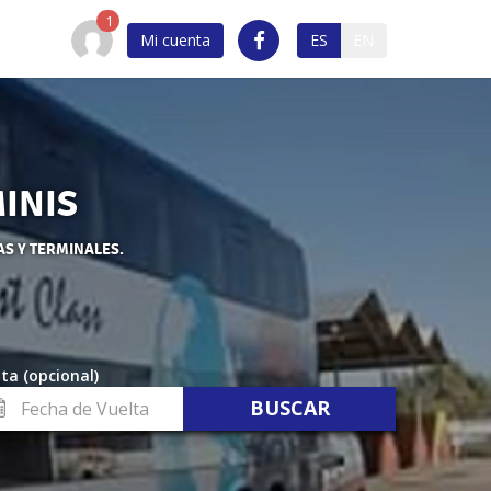
Mi cuenta
ES
EN
INIS
AS Y TERMINALES.
ta (opcional)
cha
lta