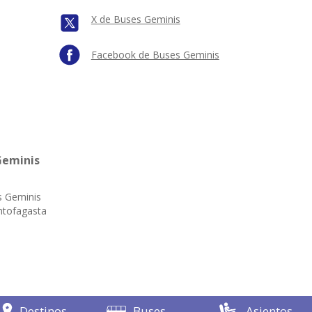
X de Buses Geminis
Facebook de Buses Geminis
Geminis
s Geminis
ntofagasta
Destinos
Buses
Asientos