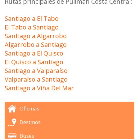
Rutas principales de Pullman Costa Central:
Santiago a El Tabo
El Tabo a Santiago
Santiago a Algarrobo
Algarrobo a Santiago
Santiago a El Quisco
El Quisco a Santiago
Santiago a Valparaíso
Valparaíso a Santiago
Santiago a Viña Del Mar
Oficinas
Destinos
Buses