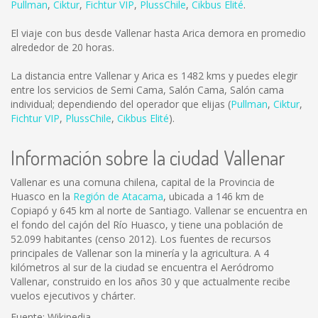
Pullman
,
Ciktur
,
Fichtur VIP
,
PlussChile
,
Cikbus Elité
.
El viaje con bus desde Vallenar hasta Arica demora en promedio
alrededor de 20 horas.
La distancia entre Vallenar y Arica es
1482 kms
y puedes elegir
entre los servicios de Semi Cama, Salón Cama, Salón cama
individual; dependiendo del operador que elijas (
Pullman
,
Ciktur
,
Fichtur VIP
,
PlussChile
,
Cikbus Elité
).
Información sobre la ciudad Vallenar
Vallenar es una comuna chilena, capital de la Provincia de
Huasco en la
Región de Atacama
, ubicada a 146 km de
Copiapó y 645 km al norte de Santiago. Vallenar se encuentra en
el fondo del cajón del Río Huasco, y tiene una población de
52.099 habitantes (censo 2012). Los fuentes de recursos
principales de Vallenar son la minería y la agricultura. A 4
kilómetros al sur de la ciudad se encuentra el Aeródromo
Vallenar, construido en los años 30 y que actualmente recibe
vuelos ejecutivos y chárter.
Fuente: Wikipedia