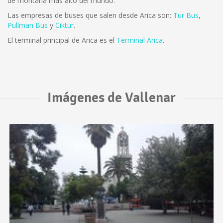
de montaña más alto del mundo.
Las empresas de buses que salen desde Arica son:
Tur Bus
,
Pullman Bus
y
Ciktur
.
El terminal principal de Arica es el
Terminal Arica
.
Imágenes de Vallenar