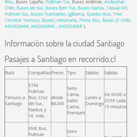
Ríos
,
Buses Liquiñe
,
Pullman Tur
,
Buses Andimar
,
Andesmar
Chile
,
Buses Jet Sur
,
Buses Berr Tur
,
Buses García
,
Tepual VIP
,
Pullman Sur
,
Buses TranSantin
,
Igillaima
,
Queilen Bus
,
Tren
TerraSur Temuco
,
Buses J Ahumada
,
Prime Bus
,
Buses JC Chile
,
ANDESMAR
,
ANDESMAR
,
ANDESMAR
).
Información sobre la ciudad Santiago
Pasajes a Santiago en recorrido.cl
Ruta
Compañías
Precio
Tipo
Salidas
Salidas
ETM,
Semi
Pullman
Cama,
De 00:00 a
Temuco a
Bus, Cruz
desde
Lunes a
Salón
23:59 cada
Santiago
del Sur,
$8.000
Domingo
Cama,
15 minutos
Narbus y
Premium
10 más
EME Bus,
Semi
Pullman