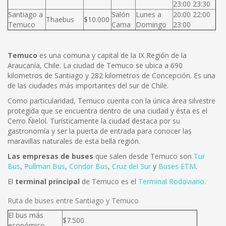
23:00 23:30
Santiago a
Salón
Lunes a
20:00 22:00
Thaebus
$10.000
Temuco
Cama
Domingo
23:00
Temuco
es una comuna y capital de la IX Región de la
Araucanía, Chile. La ciudad de Temuco se ubica a 690
kilometros de Santiago y 282 kilometros de Concepción. Es una
de las ciudades más importantes del sur de Chile.
Como particularidad, Temuco cuenta con la única área silvestre
protegida que se encuentra dentro de una ciudad y ésta es el
Cerro Ñielol. Turísticamente la ciudad destaca por su
gastronomía y ser la puerta de entrada para conocer las
maravillas naturales de esta bella región.
Las empresas de buses
que salen desde Temuco son
Tur
Bus
,
Pullman Bus
,
Condor Bus
,
Cruz del Sur
y
Buses ETM
.
El
terminal principal
de Temuco es el
Terminal Rodoviario
.
Ruta de buses entre Santiago y Temuco
El bus más
$7.500
económico