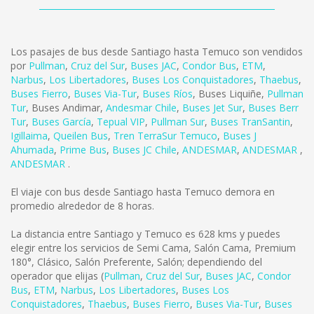
Los pasajes de bus desde Santiago hasta Temuco son vendidos
por
Pullman
,
Cruz del Sur
,
Buses JAC
,
Condor Bus
,
ETM
,
Narbus
,
Los Libertadores
,
Buses Los Conquistadores
,
Thaebus
,
Buses Fierro
,
Buses Via-Tur
,
Buses Ríos
,
Buses Liquiñe
,
Pullman
Tur
,
Buses Andimar
,
Andesmar Chile
,
Buses Jet Sur
,
Buses Berr
Tur
,
Buses García
,
Tepual VIP
,
Pullman Sur
,
Buses TranSantin
,
Igillaima
,
Queilen Bus
,
Tren TerraSur Temuco
,
Buses J
Ahumada
,
Prime Bus
,
Buses JC Chile
,
ANDESMAR
,
ANDESMAR
,
ANDESMAR
.
El viaje con bus desde Santiago hasta Temuco demora en
promedio alrededor de 8 horas.
La distancia entre Santiago y Temuco es
628 kms
y puedes
elegir entre los servicios de Semi Cama, Salón Cama, Premium
180°, Clásico, Salón Preferente, Salón; dependiendo del
operador que elijas (
Pullman
,
Cruz del Sur
,
Buses JAC
,
Condor
Bus
,
ETM
,
Narbus
,
Los Libertadores
,
Buses Los
Conquistadores
,
Thaebus
,
Buses Fierro
,
Buses Via-Tur
,
Buses