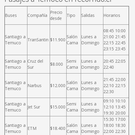
Precio
Buses
Compañía
Tipo
Salidas
Horarios
desde
08:45 10:00
Santiago a
Salón
Lunes a
21:00 21:45
TranSantin
$11.900
Temuco
Cama
Domingo
22:15 22:45
23:15 23:45
Santiago a
Cruz del
Semi
Lunes a
20:45 22:05
$8.000
Temuco
Sur
Cama
Domingo
22:40
21:45 22:00
Santiago a
Salón
Lunes a
Narbus
$12.000
22:10 22:15
Temuco
Cama
Domingo
22:30
09:10 10:10
Santiago a
Semi
Lunes a
Jet Sur
$15.000
12:10 13:45
Temuco
Cama
Domingo
19:30 20:00
15:30 17:00
Santiago a
Salón
Lunes a
18:00 18:30
ETM
$18.400
Temuco
Cama
Domingo
22:00 22:30