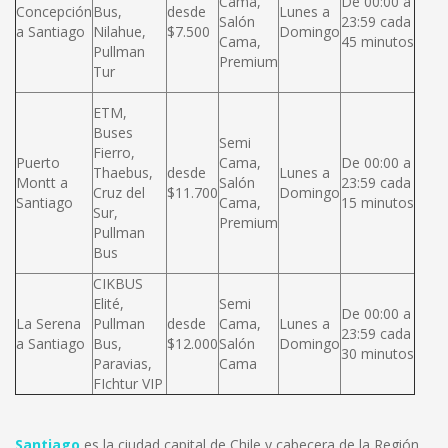
Cama,
De 00:00 a
Concepción
Bus,
desde
Lunes a
Salón
23:59 cada
a Santiago
Nilahue,
$7.500
Domingo
Cama,
45 minutos
Pullman
Premium
Tur
ETM,
Buses
Semi
Fierro,
Puerto
Cama,
De 00:00 a
Thaebus,
desde
Lunes a
Montt a
Salón
23:59 cada
Cruz del
$11.700
Domingo
Santiago
Cama,
15 minutos
Sur,
Premium
Pullman
Bus
CIKBUS
Elité,
Semi
De 00:00 a
La Serena
Pullman
desde
Cama,
Lunes a
23:59 cada
a Santiago
Bus,
$12.000
Salón
Domingo
30 minutos
Paravias,
Cama
FIchtur VIP
Santiago
es la ciudad capital de Chile y cabecera de la Región