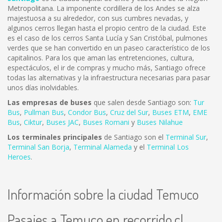
Metropolitana. La imponente cordillera de los Andes se alza
majestuosa a su alrededor, con sus cumbres nevadas, y
algunos cerros llegan hasta el propio centro de la ciudad. Este
es el caso de los cerros Santa Lucía y San Cristóbal, pulmones
verdes que se han convertido en un paseo característico de los
capitalinos. Para los que aman las entretenciones, cultura,
espectáculos, el ir de compras y mucho más, Santiago ofrece
todas las alternativas y la infraestructura necesarias para pasar
unos días inolvidables.
Las empresas de buses
que salen desde Santiago son:
Tur
Bus
,
Pullman Bus
,
Condor Bus
,
Cruz del Sur
,
Buses ETM
,
EME
Bus
,
Ciktur
,
Buses JAC
,
Buses Romani
y
Buses Nilahue
Los terminales principales
de Santiago son el
Terminal Sur
,
Terminal San Borja
,
Terminal Alameda
y el
Terminal Los
Heroes
.
Información sobre la ciudad Temuco
Pasajes a Temuco en recorrido.cl