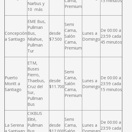
Cama,
15 minutos
Narbus y
Premium
10 más
EME Bus,
Semi
Pullman
Cama,
De 00:00 a
Concepción
Bus,
desde
Lunes a
Salón
23:59 cada
a Santiago
Nilahue,
$7.500
Domingo
Cama,
45 minutos
Pullman
Premium
Tur
ETM,
Buses
Semi
Fierro,
Puerto
Cama,
De 00:00 a
Thaebus,
desde
Lunes a
Montt a
Salón
23:59 cada
Cruz del
$11.700
Domingo
Santiago
Cama,
15 minutos
Sur,
Premium
Pullman
Bus
CIKBUS
Elité,
Semi
De 00:00 a
La Serena
Pullman
desde
Cama,
Lunes a
23:59 cada
a Santiago
Bus,
$12.000
Salón
Domingo