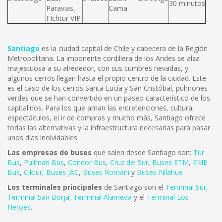
30 minutos
Paravias,
Cama
FIchtur VIP
Santiago
es la ciudad capital de Chile y cabecera de la Región
Metropolitana. La imponente cordillera de los Andes se alza
majestuosa a su alrededor, con sus cumbres nevadas, y
algunos cerros llegan hasta el propio centro de la ciudad. Este
es el caso de los cerros Santa Lucía y San Cristóbal, pulmones
verdes que se han convertido en un paseo característico de los
capitalinos. Para los que aman las entretenciones, cultura,
espectáculos, el ir de compras y mucho más, Santiago ofrece
todas las alternativas y la infraestructura necesarias para pasar
unos días inolvidables.
Las empresas de buses
que salen desde Santiago son:
Tur
Bus
,
Pullman Bus
,
Condor Bus
,
Cruz del Sur
,
Buses ETM
,
EME
Bus
,
Ciktur
,
Buses JAC
,
Buses Romani
y
Buses Nilahue
Los terminales principales
de Santiago son el
Terminal Sur
,
Terminal San Borja
,
Terminal Alameda
y el
Terminal Los
Heroes
.