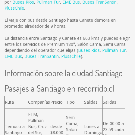
por
Buses Ríos
,
Pullman Tur
,
EME Bus
,
Buses TranSantin
,
PlussChile
.
El viaje con bus desde Santiago hasta Cañete demora en
promedio alrededor de 9 horas.
La distancia entre Santiago y Cañete es
663 kms
y puedes elegir
entre los servicios de Premium 180°, Salón Cama, Semi Cama;
dependiendo del operador que elijas (
Buses Ríos
,
Pullman Tur
,
EME Bus
,
Buses TranSantin
,
PlussChile
).
Información sobre la ciudad Santiago
Pasajes a Santiago en recorrido.cl
Ruta
Compañías
Precio
Tipo
Salidas
Salidas
ETM,
Semi
Pullman
Cama,
De 00:00 a
Temuco a
Bus, Cruz
desde
Lunes a
Salón
23:59 cada
Santiago
del Sur,
$8.000
Domingo