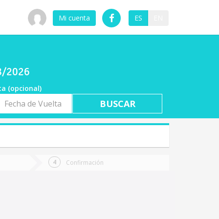
Mi cuenta
ES
EN
08/2026
ta (opcional)
a
ta
Confirmación