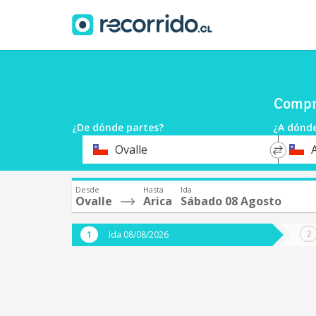
Compra
¿De dónde partes?
¿A dónde
*
*
Ovalle
A
Origen
Destin
Desde
Hasta
Ida
Ovalle
Arica
Sábado 08 Agosto
Ida 08/08/2026