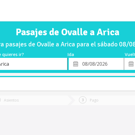
Pasajes de Ovalle a Arica
 pasajes de Ovalle a Arica para el sábado 08/
 quieres ir?
Ida
Vuel
*
Fech
rica
o
Fecha
de
de
Vuel
Ida
Asientos
Pago