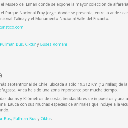
, el Museo del Limarí donde se expone la mayor colección de alfarería
el Parque Nacional Fray Jorge, donde se presenta, entre la aridez ca
Nacional Talinay y el Monumento Nacional Valle del Encanto.
turistico.com
Pullman Bus
,
Ciktur
y
Buses Romani
a
 más septentrional de Chile, ubicada a sólo 19.312 Km (12 millas) de 
ofagasta, Arica ha sido una zona importante por mucha tiempo.
adas dunas y Kilómetros de costa, tiendas libres de impuestos y una 
onal Lauca con sus muchas especies de animales que incluye a la vicuñ
undo.
ur Bus
,
Pullman Bus
y
Ciktur
.