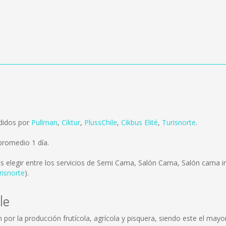
ndidos por
Pullman
,
Ciktur
,
PlussChile
,
Cikbus Elité
,
Turisnorte
.
promedio 1 día.
s elegir entre los servicios de Semi Cama, Salón Cama, Salón cama 
risnorte
).
le
n por la producción frutícola, agrícola y pisquera, siendo este el may