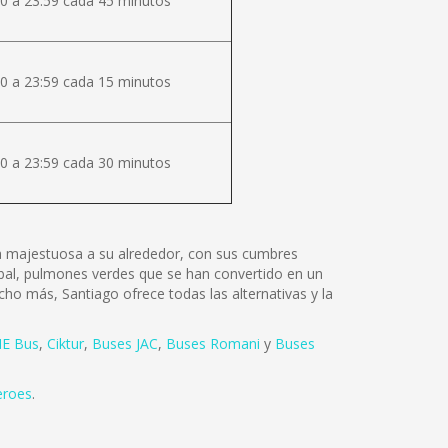
0 a 23:59 cada 45 minutos
0 a 23:59 cada 15 minutos
0 a 23:59 cada 30 minutos
lza majestuosa a su alrededor, con sus cumbres
tóbal, pulmones verdes que se han convertido en un
cho más, Santiago ofrece todas las alternativas y la
E Bus
,
Ciktur
,
Buses JAC
,
Buses Romani
y
Buses
eroes
.