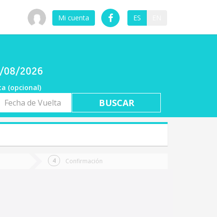
Mi cuenta
ES
EN
06/08/2026
ta (opcional)
a
ta
Confirmación