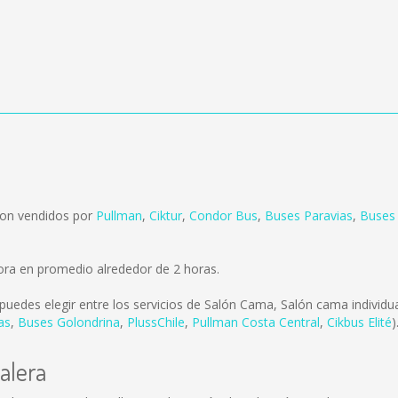
son vendidos por
Pullman
,
Ciktur
,
Condor Bus
,
Buses Paravias
,
Buses
ora en promedio alrededor de 2 horas.
puedes elegir entre los servicios de Salón Cama, Salón cama individ
as
,
Buses Golondrina
,
PlussChile
,
Pullman Costa Central
,
Cikbus Elité
)
alera