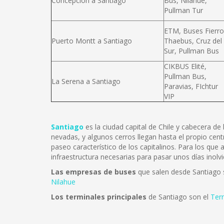
Concepción a Santiago
Bus, Nilahue,
Pullman Tur
ETM, Buses Fierro
Puerto Montt a Santiago
Thaebus, Cruz del
Sur, Pullman Bus
CIKBUS Elité,
Pullman Bus,
La Serena a Santiago
Paravias, FIchtur
VIP
Santiago
es la ciudad capital de Chile y cabecera d
nevadas, y algunos cerros llegan hasta el propio cent
paseo característico de los capitalinos. Para los que
infraestructura necesarias para pasar unos días inolvi
Las empresas de buses
que salen desde Santiago
Nilahue
Los terminales principales
de Santiago son el
Ter