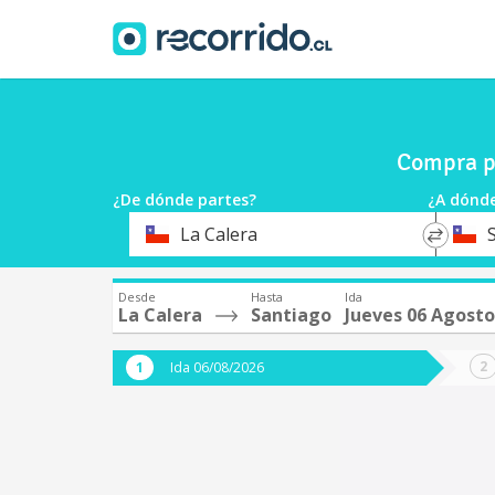
Compra pa
¿De dónde partes?
¿A dónde
*
*
La Calera
Origen
Destin
Desde
Hasta
Ida
La Calera
Santiago
Jueves 06 Agosto
Ida 06/08/2026