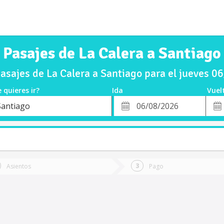
Pasajes de La Calera a Santiago
sajes de La Calera a Santiago para el jueves 
 quieres ir?
Ida
Vuel
*
Fech
Santiago
o
Fecha
de
de
Vuel
Ida
Asientos
Pago