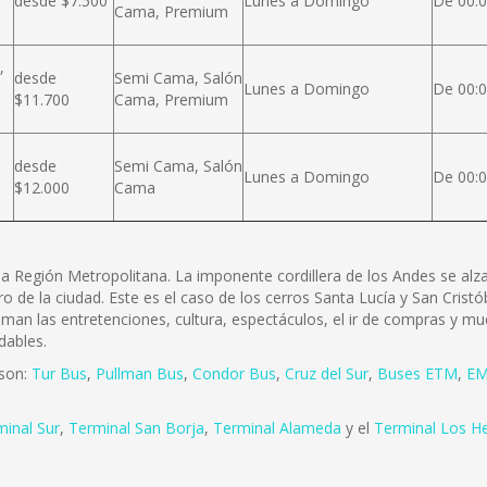
desde $7.500
Lunes a Domingo
De 00:0
Cama, Premium
,
desde
Semi Cama, Salón
Lunes a Domingo
De 00:0
$11.700
Cama, Premium
desde
Semi Cama, Salón
Lunes a Domingo
De 00:0
$12.000
Cama
e la Región Metropolitana. La imponente cordillera de los Andes se a
ro de la ciudad. Este es el caso de los cerros Santa Lucía y San Cris
 aman las entretenciones, cultura, espectáculos, el ir de compras y mu
dables.
 son:
Tur Bus
,
Pullman Bus
,
Condor Bus
,
Cruz del Sur
,
Buses ETM
,
EM
minal Sur
,
Terminal San Borja
,
Terminal Alameda
y el
Terminal Los H