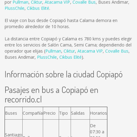
por
Pullman
,
Ciktur
,
Atacama VIP
,
Covalle Bus
,
Buses Andimar
,
PlussChile
,
Cikbus Elité
.
El viaje con bus desde Copiapó hasta Calama demora en
promedio alrededor de 10 horas.
La distancia entre Copiapó y Calama es
780 kms
y puedes elegir
entre los servicios de Salón Cama, Semi Cama; dependiendo del
operador que elijas (
Pullman
,
Ciktur
,
Atacama VIP
,
Covalle Bus
,
Buses Andimar
,
PlussChile
,
Cikbus Elité
).
Información sobre la ciudad Copiapó
Pasajes en bus a Copiapó en
recorrido.cl
Buses
Compañía
Precio
Tipo
Salidas
Horarios
De
07:30 a
Santiago