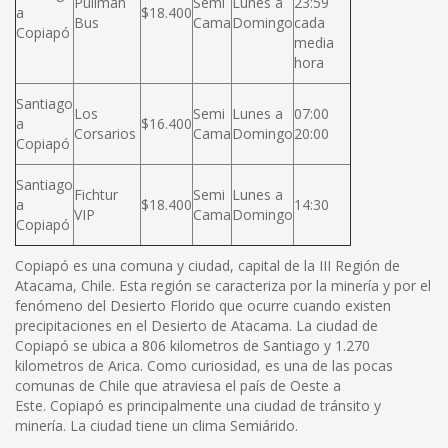
Pullman
Semi
Lunes a
23:59
a
$18.400
Bus
Cama
Domingo
cada
Copiapó
media
hora
Santiago
Los
Semi
Lunes a
07:00
a
$16.400
Corsarios
Cama
Domingo
20:00
Copiapó
Santiago
Fichtur
Semi
Lunes a
a
$18.400
14:30
VIP
Cama
Domingo
Copiapó
Copiapó es una comuna y ciudad, capital de la III Región de
Atacama, Chile. Esta región se caracteriza por la minería y por el
fenómeno del Desierto Florido que ocurre cuando existen
precipitaciones en el Desierto de Atacama. La ciudad de
Copiapó se ubica a 806 kilometros de Santiago y 1.270
kilometros de Arica. Como curiosidad, es una de las pocas
comunas de Chile que atraviesa el país de Oeste a
Este. Copiapó es principalmente una ciudad de tránsito y
minería. La ciudad tiene un clima Semiárido.