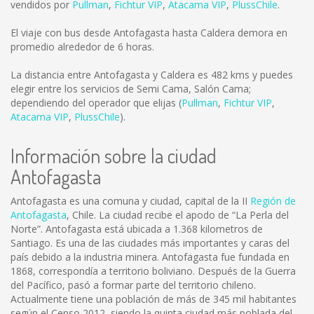
vendidos por
Pullman
,
Fichtur VIP
,
Atacama VIP
,
PlussChile
.
El viaje con bus desde Antofagasta hasta Caldera demora en
promedio alrededor de 6 horas.
La distancia entre Antofagasta y Caldera es
482 kms
y puedes
elegir entre los servicios de Semi Cama, Salón Cama;
dependiendo del operador que elijas (
Pullman
,
Fichtur VIP
,
Atacama VIP
,
PlussChile
).
Información sobre la ciudad
Antofagasta
Antofagasta es una comuna y ciudad, capital de la II
Región de
Antofagasta
, Chile. La ciudad recibe el apodo de “La Perla del
Norte”. Antofagasta está ubicada a 1.368 kilometros de
Santiago. Es una de las ciudades más importantes y caras del
país debido a la industria minera. Antofagasta fue fundada en
1868, correspondía a territorio boliviano. Después de la Guerra
del Pacífico, pasó a formar parte del territorio chileno.
Actualmente tiene una población de más de 345 mil habitantes
según el Censo 2012, siendo la quinta ciudad más poblada del