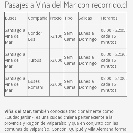
Pasajes a Viña del Mar con recorrido.cl
Buses
Compañía
Precio
Tipo
Salidas
Horarios
Santiago a
06:00 - 22:05,
Condor
Semi
Lunes a
Viña del
$3.100
cada 15
Bus
Cama
Domingo
Mar
minutos
Santiago a
06:30 - 22:30,
Semi
Lunes a
Viña del
Turbus
$3.000
cada 15
Cama
Domingo
Mar
minutos
Santiago a
08:00 - 21:00,
Buses
Semi
Lunes a
Viña del
$3.000
cada 15
Romani
Cama
Domingo
Mar
minutos
Viña del Mar
, también conocida tradicionalmente como
«Ciudad Jardín», es una ciudad chilena perteneciente a la
provincia y Región de Valparaíso; y que en conjunto con las
comunas de Valparaíso, Concón, Quilpué y Villa Alemana forma