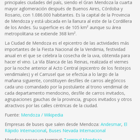
principales ciudades del país, siendo el Gran Mendoza la cuarta
mayor aglomeración después de Buenos Aires, Córdoba y
Rosario, con 1.086.000 habitantes. Es la capital de la Provincia
de Mendoza y está ubicada en la llanura al este de la Cordillera
de los Andes. Su superficie es de 105 km² aunque su área
metropolitana se extiende 368 km².
La Ciudad de Mendoza es el epicentro de las actividades más
importantes de la Fiesta Nacional de la Vendimia, festividad
anual en el que se celebra la cosecha de la uva, obtenida para
hacer el vino. La Vía Blanca de las Reinas, realizada el viernes
por la noche anterior al Acto Central (epicentro de los festejos
vendimiales) y el Carrusel que se efectúa a lo largo de la
mañana siguiente, constituyen desfiles de carros alegóricos
cada uno comandado por la postulante al trono vendimial de
cada departamento mendocino, desfile de carros invitados,
agrupaciones gauchas de la provincia, grupos invitados y otros
atractivos por las calles céntricas de la ciudad.
Fuente:
Mendoza / Wikipedia
Empresas de buses que salen desde Mendoza:
Andesmar
,
El
Rápido Internacional
,
Buses Nevada Internacional
Mendoza posee un terminal:
Terminal Mendoza