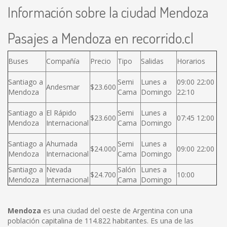
Información sobre la ciudad Mendoza
Pasajes a Mendoza en recorrido.cl
Buses
Compañía
Precio
Tipo
Salidas
Horarios
Santiago a
Semi
Lunes a
09:00 22:00
Andesmar
$23.600
Mendoza
Cama
Domingo
22:10
Santiago a
El Rápido
Semi
Lunes a
$23.600
07:45 12:00
Mendoza
Internacional
Cama
Domingo
Santiago a
Ahumada
Semi
Lunes a
$24.000
09:00 22:00
Mendoza
Internacional
Cama
Domingo
Santiago a
Nevada
Salón
Lunes a
$24.700
10:00
Mendoza
Internacional
Cama
Domingo
Mendoza
es una ciudad del oeste de Argentina con una
población capitalina de 114.822 habitantes. Es una de las