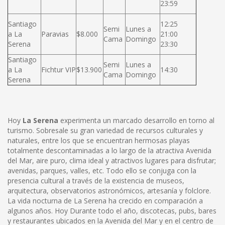
23:59
Santiago
12:25
Semi
Lunes a
a La
Paravias
$8.000
21:00
Cama
Domingo
Serena
23:30
Santiago
Semi
Lunes a
a La
Fichtur VIP
$13.900
14:30
Cama
Domingo
Serena
Hoy
La Serena
experimenta un marcado desarrollo en torno al
turismo. Sobresale su gran variedad de recursos culturales y
naturales, entre los que se encuentran hermosas playas
totalmente descontaminadas a lo largo de la atractiva Avenida
del Mar, aire puro, clima ideal y atractivos lugares para disfrutar;
avenidas, parques, valles, etc. Todo ello se conjuga con la
presencia cultural a través de la existencia de museos,
arquitectura, observatorios astronómicos, artesanía y folclore.
La vida nocturna de La Serena ha crecido en comparación a
algunos años. Hoy Durante todo el año, discotecas, pubs, bares
y restaurantes ubicados en la Avenida del Mar y en el centro de