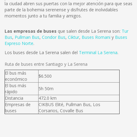
la ciudad abren sus puertas con la mejor atención para que seas
parte de la bohemia serenense y disfrutes de inolvidables
momentos junto a tu familia y amigos.
Las empresas de buses
que salen desde La Serena son:
Tur
Bus
,
Pullman Bus
,
Condor Bus
,
Ciktur
,
Buses Romani
y
Buses
Expreso Norte
.
Los buses desde La Serena salen del
Terminal La Serena
.
Ruta de buses entre Santiago y La Serena
El bus más
$6.500
económico
El bus más
5h 50m
rápido
Distancia
472.0 km
Empresas de
CIKBUS Elité, Pullman Bus, Los
buses
Corsarios, Covalle Bus